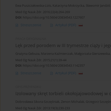
Ewa Puszczałowska-Lizis
,
Katarzyna Mokrzycka
,
Sławomir Jandziś
Med Og Nauk Zdr. 2016;22(4):264-269
DOI
:
https://doi.org/10.5604/20834543.1227607
Streszczenie
Artykuł
(PDF)
PRACA ORYGINALNA
Lęk przed porodem w III trymestrze ciąży i j
Grażyna Gebuza
,
Marzena Kaźmierczak
,
Małgorzata Gierszewska
Med Og Nauk Zdr. 2015;21(1):39-44
DOI
:
https://doi.org/10.5604/20834543.1142357
Streszczenie
Artykuł
(PDF)
OPIS PRZYPADKU
Izolowany skręt torbieli okołojajowodowej w c
Dobrosława Sikora-Szczęśniak
,
Zenon Michalak
,
Grzegorz Szczęśn
Med Og Nauk Zdr. 2013;19(3):230-233