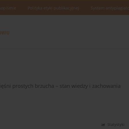
sopiśmie
Polityka etyki publikacyjnej
System antyplagiat
ięśni prostych brzucha – stan wiedzy i zachowania
Statystyki