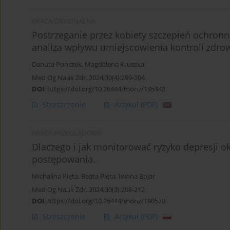
PRACA ORYGINALNA
Postrzeganie przez kobiety szczepień ochronny
analiza wpływu umiejscowienia kontroli zdro
Danuta Ponczek
,
Magdalena Kruszka
Med Og Nauk Zdr. 2024;30(4):299-304
DOI
:
https://doi.org/10.26444/monz/195442
Streszczenie
Artykuł
(PDF)
PRACA PRZEGLĄDOWA
Dlaczego i jak monitorować ryzyko depresji 
postępowania.
Michalina Pięta
,
Beata Pięta
,
Iwona Bojar
Med Og Nauk Zdr. 2024;30(3):208-212
DOI
:
https://doi.org/10.26444/monz/190570
Streszczenie
Artykuł
(PDF)