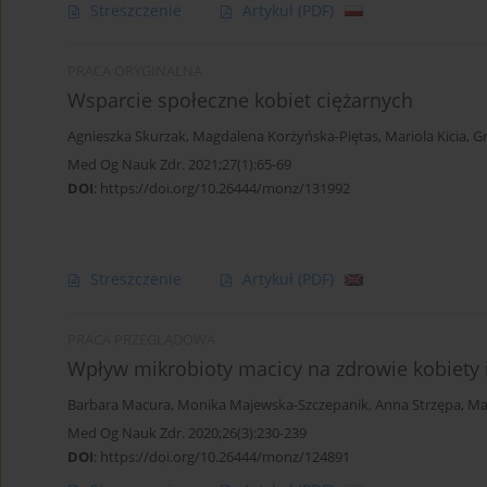
Streszczenie
Artykuł
(PDF)
PRACA ORYGINALNA
Wsparcie społeczne kobiet ciężarnych
Agnieszka Skurzak
,
Magdalena Korżyńska-Piętas
,
Mariola Kicia
,
Gr
Med Og Nauk Zdr. 2021;27(1):65-69
DOI
:
https://doi.org/10.26444/monz/131992
Streszczenie
Artykuł
(PDF)
PRACA PRZEGLĄDOWA
Wpływ mikrobioty macicy na zdrowie kobiety 
Barbara Macura
,
Monika Majewska-Szczepanik
,
Anna Strzępa
,
Ma
Med Og Nauk Zdr. 2020;26(3):230-239
DOI
:
https://doi.org/10.26444/monz/124891