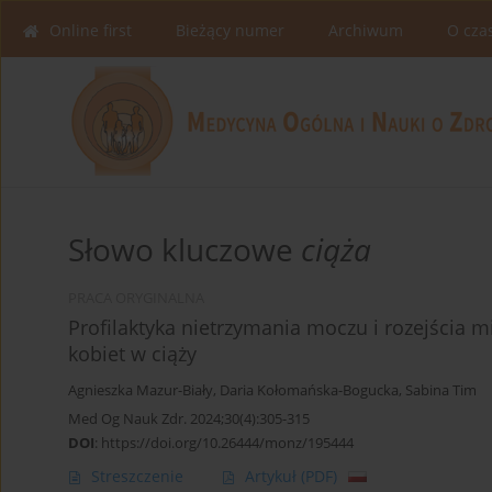
Online first
Bieżący numer
Archiwum
O cza
Słowo kluczowe
ciąża
PRACA ORYGINALNA
Profilaktyka nietrzymania moczu i rozejścia m
kobiet w ciąży
Agnieszka Mazur-Biały
,
Daria Kołomańska-Bogucka
,
Sabina Tim
Med Og Nauk Zdr. 2024;30(4):305-315
DOI
:
https://doi.org/10.26444/monz/195444
Streszczenie
Artykuł
(PDF)