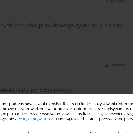
Statystyki
nych aspektów prawidłowego żywienia w okresie
Statystyki
ebieg ciąży, porodu i połogu
,
Grażyna Jolanta Iwanowicz-Palus
,
Agnieszka Bień
ne podczas odwiedzania serwisu. Realizacja funkcji pozyskiwania informacj
obrowolnie wprowadzone w formularzach informacje oraz zapisywanie w u
 tym pliki cookies, wykorzystywane są w celu realizacji usług, zapewnienia 
 zgodnie z
Polityką prywatności
. Dane są także zbierane i przetwarzane prze
Statystyki