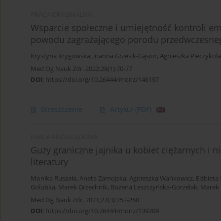
PRACA ORYGINALNA
Wsparcie społeczne i umiejętność kontroli em
powodu zagrażającego porodu przedwczesne
Krystyna Krygowska
,
Joanna Grzesik-Gąsior
,
Agnieszka Pieczykol
Med Og Nauk Zdr. 2022;28(1):70-77
DOI
:
https://doi.org/10.26444/monz/146197
Streszczenie
Artykuł
(PDF)
PRACA PRZEGLĄDOWA
Guzy graniczne jajnika u kobiet ciężarnych i 
literatury
Monika Ruszała
,
Aneta Zamojska
,
Agnieszka Wańkowicz
,
Elżbieta
Golubka
,
Marek Grzechnik
,
Bożena Leszczyńska-Gorzelak
,
Marek 
Med Og Nauk Zdr. 2021;27(3):252-260
DOI
:
https://doi.org/10.26444/monz/139209