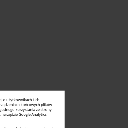
i o użytkownikach i ich
rządzeniach końcowych plików
wygodnego korzystania ze strony
z narzędzie Google Analytics