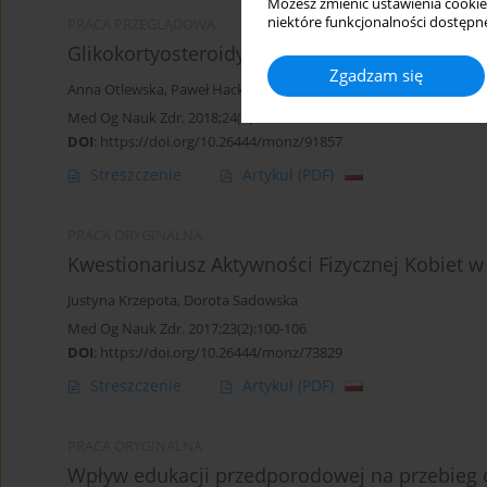
Możesz zmienić ustawienia cookie
niektóre funkcjonalności dostępne
PRACA PRZEGLĄDOWA
Glikokortyosteroidy a układ rozrodczy
Zgadzam się
Anna Otlewska
,
Paweł Hackemer
,
Grzegorz Szpotowicz
Med Og Nauk Zdr. 2018;24(2):92-95
DOI
:
https://doi.org/10.26444/monz/91857
Streszczenie
Artykuł
(PDF)
PRACA ORYGINALNA
Kwestionariusz Aktywności Fizycznej Kobiet w
Justyna Krzepota
,
Dorota Sadowska
Med Og Nauk Zdr. 2017;23(2):100-106
DOI
:
https://doi.org/10.26444/monz/73829
Streszczenie
Artykuł
(PDF)
PRACA ORYGINALNA
Wpływ edukacji przedporodowej na przebieg 