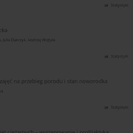
Statystyki
cka
k
,
Julia Diatczyk
,
Andrzej Wojtyła
Statystyki
w zajęć na przebieg porodu i stan noworodka
ka
Statystyki
et ciężarnych – występowanie i profilaktyka