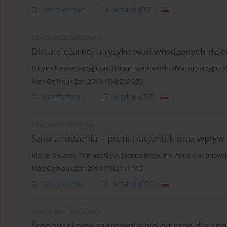
Streszczenie
Artykuł
(PDF)
PRACA PRZEGLĄDOWA
Dieta ciężarnej a ryzyko wad wrodzonych dzie
Lucyna Kapka-Skrzypczak
,
Joanna Niedźwiecka
,
Maciej Skrzypcza
Med Og Nauk Zdr. 2011;17(4):218-223
Streszczenie
Artykuł
(PDF)
PRACA ORYGINALNA
Szkoła rodzenia – profil pacjentek oraz wpły
Maciej Kwiatek
,
Tomasz Gęca
,
Joanna Biegaj-Fic
,
Anna Kwaśniews
Med Og Nauk Zdr. 2011;17(3):111-115
Streszczenie
Artykuł
(PDF)
PRACA PRZEGLĄDOWA
Środowiskowe zagrożenia biologiczne dla kobi