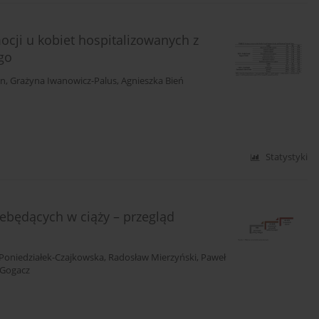
ocji u kobiet hospitalizowanych z
go
an
,
Grażyna Iwanowicz-Palus
,
Agnieszka Bień
Statystyki
niebędących w ciąży – przegląd
 Poniedziałek-Czajkowska
,
Radosław Mierzyński
,
Paweł
Gogacz