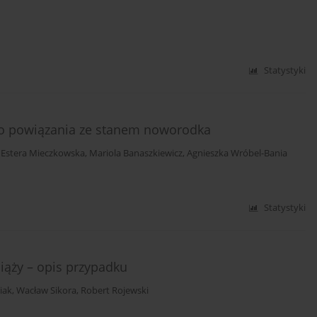
Statystyki
ego powiązania ze stanem noworodka
,
Estera Mieczkowska
,
Mariola Banaszkiewicz
,
Agnieszka Wróbel-Bania
Statystyki
iąży – opis przypadku
iak
,
Wacław Sikora
,
Robert Rojewski