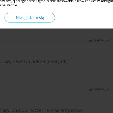
s w swojej przeglądarce. Ograniczenie stosowania plików cookies w konfigur
 na stronie.
Nie zgadzam się
Statystyki
 Ciąży – wersja polska (PPAQ-PL)
Statystyki
ciąży, porodu i wczesne macierzyństwo