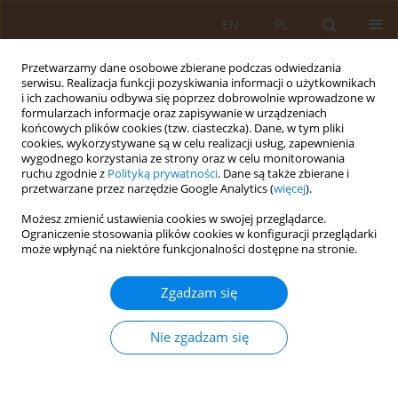
EN
PL
Przetwarzamy dane osobowe zbierane podczas odwiedzania
serwisu. Realizacja funkcji pozyskiwania informacji o użytkownikach
i ich zachowaniu odbywa się poprzez dobrowolnie wprowadzone w
formularzach informacje oraz zapisywanie w urządzeniach
końcowych plików cookies (tzw. ciasteczka). Dane, w tym pliki
cookies, wykorzystywane są w celu realizacji usług, zapewnienia
wygodnego korzystania ze strony oraz w celu monitorowania
ruchu zgodnie z
Polityką prywatności
. Dane są także zbierane i
przetwarzane przez narzędzie Google Analytics (
więcej
).
Autor
Leszek Wdowiak
Możesz zmienić ustawienia cookies w swojej przeglądarce.
Ograniczenie stosowania plików cookies w konfiguracji przeglądarki
PRACA ORYGINALNA
może wpłynąć na niektóre funkcjonalności dostępne na stronie.
PROBLEMY PRACY LEKARZA PODSTAWOWEJ
OPIEKI ZDROWOTNEJ I ZDROWIE POPULACJI
Zgadzam się
Beata Pawka
,
Edyta Kolano
,
Jolanta Herda
,
Leszek Wdowiak
Nie zgadzam się
Med Og. 2007;13(3)
Statystyki
Streszczenie
Artykuł
(PDF)