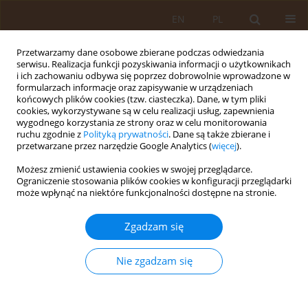
EN
PL
Przetwarzamy dane osobowe zbierane podczas odwiedzania
serwisu. Realizacja funkcji pozyskiwania informacji o użytkownikach
i ich zachowaniu odbywa się poprzez dobrowolnie wprowadzone w
formularzach informacje oraz zapisywanie w urządzeniach
końcowych plików cookies (tzw. ciasteczka). Dane, w tym pliki
cookies, wykorzystywane są w celu realizacji usług, zapewnienia
wygodnego korzystania ze strony oraz w celu monitorowania
ruchu zgodnie z
Polityką prywatności
. Dane są także zbierane i
przetwarzane przez narzędzie Google Analytics (
więcej
).
Archiwum
Możesz zmienić ustawienia cookies w swojej przeglądarce.
Ograniczenie stosowania plików cookies w konfiguracji przeglądarki
2/2012 vol. 18
może wpłynąć na niektóre funkcjonalności dostępne na stronie.
Zgadzam się
PRACA ORYGINALNA
Częstość występowania naczyniowego
Nie zgadzam się
uszkodzenia mózgu w populacji powiatu
ostrowieckiego
Małgorzata Cichońska
,
Monika Borek
,
Wioletta Krawczyk
,
Joanna