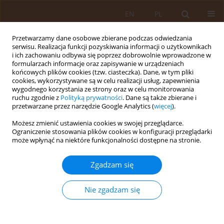
EN
PL
Przetwarzamy dane osobowe zbierane podczas odwiedzania
serwisu. Realizacja funkcji pozyskiwania informacji o użytkownikach
i ich zachowaniu odbywa się poprzez dobrowolnie wprowadzone w
formularzach informacje oraz zapisywanie w urządzeniach
końcowych plików cookies (tzw. ciasteczka). Dane, w tym pliki
cookies, wykorzystywane są w celu realizacji usług, zapewnienia
wygodnego korzystania ze strony oraz w celu monitorowania
ruchu zgodnie z
Polityką prywatności
. Dane są także zbierane i
przetwarzane przez narzędzie Google Analytics (
więcej
).
3/2023 vol. 29
Możesz zmienić ustawienia cookies w swojej przeglądarce.
Ograniczenie stosowania plików cookies w konfiguracji przeglądarki
PRACA PRZEGLĄDOWA
może wpłynąć na niektóre funkcjonalności dostępne na stronie.
Niepełnosprawność
Zgadzam się
jako przedmiot badań
Nie zgadzam się
interdyscyplinarnych w ujęciu
medycznym i w wybranych