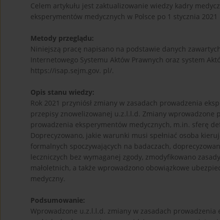
Celem artykułu jest zaktualizowanie wiedzy kadry medycz
eksperymentów medycznych w Polsce po 1 stycznia 2021 
Metody przeglądu:
Niniejszą pracę napisano na podstawie danych zawartych 
Internetowego Systemu Aktów Prawnych oraz system Aktó
https://isap.sejm.gov. pl/.
Opis stanu wiedzy:
Rok 2021 przyniósł zmiany w zasadach prowadzenia eksp
przepisy znowelizowanej u.z.l.l.d. Zmiany wprowadzon
prowadzenia eksperymentów medycznych, m.in. sferę de
Doprecyzowano, jakie warunki musi spełniać osoba kie
formalnych spoczywających na badaczach, doprecyzowan
leczniczych bez wymaganej zgody, zmodyfikowano zasa
małoletnich, a także wprowadzono obowiązkowe ubezpi
medyczny.
Podsumowanie:
Wprowadzone u.z.l.l.d. zmiany w zasadach prowadzenia