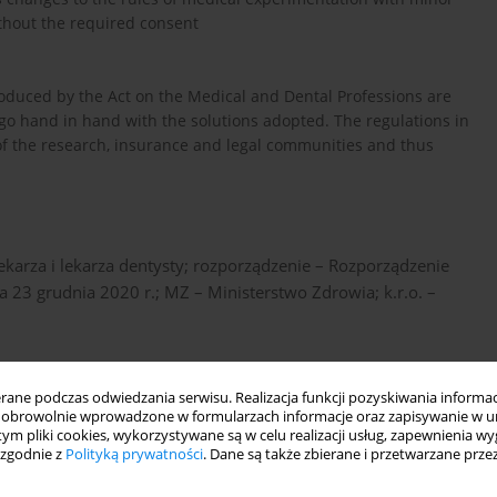
thout the required consent
roduced by the Act on the Medical and Dental Professions are
s go hand in hand with the solutions adopted. The regulations in
of the research, insurance and legal communities and thus
lekarza i lekarza dentysty; rozporządzenie – Rozporządzenie
ia 23 grudnia 2020 r.; MZ – Ministerstwo Zdrowia; k.r.o. –
ywistości prawnej. Med Og Nauk Zdr. 2023; 29(3): 176–186.
ne podczas odwiedzania serwisu. Realizacja funkcji pozyskiwania informacj
obrowolnie wprowadzone w formularzach informacje oraz zapisywanie w u
 tym pliki cookies, wykorzystywane są w celu realizacji usług, zapewnienia 
 zgodnie z
Polityką prywatności
. Dane są także zbierane i przetwarzane prze