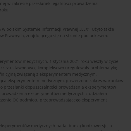
nej w zakresie przesłanek legalności prowadzenia
roku.
w polskim Systemie Informacji Prawnej „LEX”. Użyto także
w Prawnych, znajdującego się na stronie pod adresem:
erymentów medycznych. 1 stycznia 2021 roku weszły w życie
e przez ustawodawcę kompleksowo uregulowały problematykę
finicyjną związaną z eksperymentem medycznym.
rująca eksperymentem medycznym, poszerzono zakres warunków
o przesłanki dopuszczalności prowadzenia eksperymentów
dy prowadzenia eksperymentów medycznych z udziałem
eczenie OC podmiotu przeprowadzającego eksperyment
 eksperymentów medycznych nadal budzą kontrowersje, a