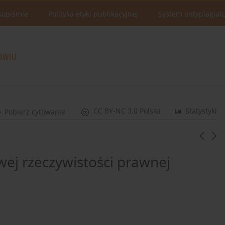
sopiśmie
Polityka etyki publikacyjnej
System antyplagiat
CC BY-NC 3.0 Polska
Statystyki
Pobierz cytowanie
j rzeczywistości prawnej