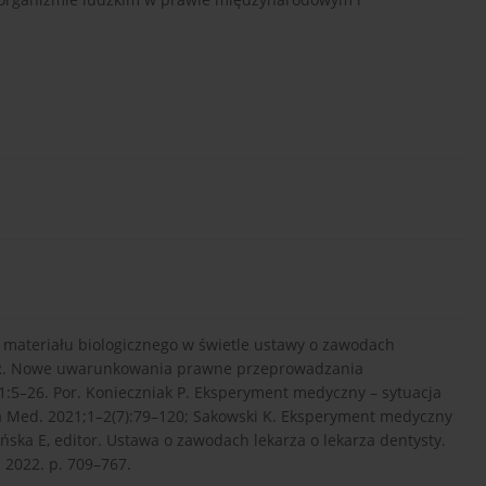
go materiału biologicznego w świetle ustawy o zawodach
ak R. Nowe uwarunkowania prawne przeprowadzania
5–26. Por. Konieczniak P. Eksperyment medyczny – sytuacja
wa Med. 2021;1–2(7):79–120; Sakowski K. Eksperyment medyczny
lińska E, editor. Ustawa o zawodach lekarza o lekarza dentysty.
 2022. p. 709–767.