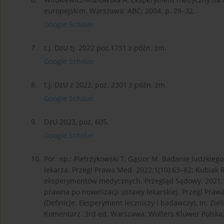
europejskim. Warszawa: ABC; 2004. p. 29–32.
Google Scholar
7.
t.j. DzU tj. 2022 poz.1731 z późn. zm.
Google Scholar
8.
t.j. DzU z 2022, poz. 2301 z późn. zm.
Google Scholar
9.
DzU 2023, poz. 605.
Google Scholar
10.
Por. np.: Pietrzykowski T, Gąsior M. Badanie ludzkie
lekarza. Przegl Prawa Med. 2022;1(10):63–82; Kubi
eksperymentów medycznych. Przegląd Sądowy. 2021;1:
prawna po nowelizacji ustawy lekarskiej. Przegl Pra
(Definicje. Eksperyment leczniczy i badawczy). In: Zie
Komentarz. 3rd ed. Warszawa: Wolters Kluwer Polska;