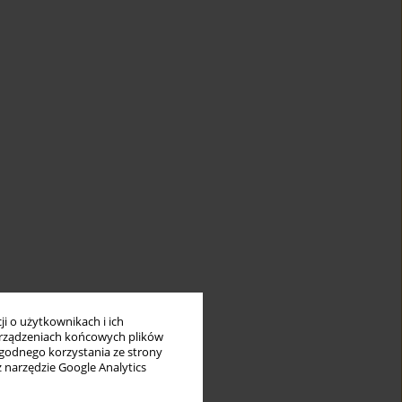
i o użytkownikach i ich
rządzeniach końcowych plików
wygodnego korzystania ze strony
z narzędzie Google Analytics