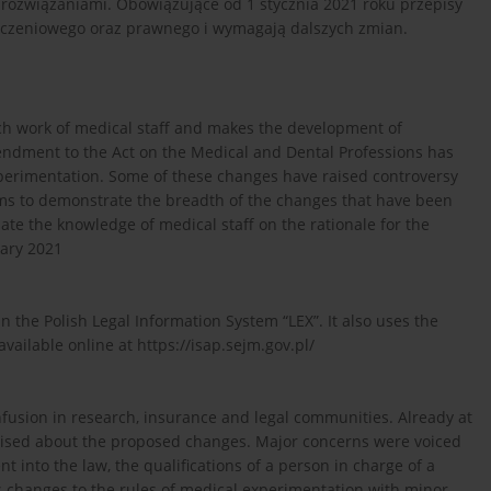
 rozwiązaniami. Obowiązujące od 1 stycznia 2021 roku przepisy
eczeniowego oraz prawnego i wymagają dalszych zmian.
rch work of medical staff and makes the development of
mendment to the Act on the Medical and Dental Professions has
xperimentation. Some of these changes have raised controversy
ims to demonstrate the breadth of the changes that have been
te the knowledge of medical staff on the rationale for the
uary 2021
 the Polish Legal Information System “LEX”. It also uses the
vailable online at https://isap.sejm.gov.pl/
fusion in research, insurance and legal communities. Already at
aised about the proposed changes. Major concerns were voiced
 into the law, the qualifications of a person in charge of a
s changes to the rules of medical experimentation with minor