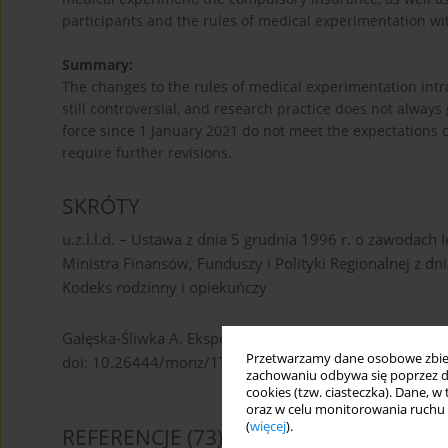
participants and the rules of medical experimentation wi
Summary:
The changes to the rules of medical experimentation int
still controversial, and research practice does not alway
force since 1 January 2021 do not meet the expectations 
require further revisions.
SKRÓTY
u.z.l.l.d. – Ustawa z dnia 5 grudnia 1996 r. o zawodach 
Ministra Finansów, Funduszy i Polityki Regionalnej z dn
Kodeks rodzinny i opiekuńczy
Gałęska-Śliwka A. Eksperyment medyczny w nowej rzecz
Przetwarzamy dane osobowe zbiera
doi: 10.26444/monz/171323
zachowaniu odbywa się poprzez d
cookies (tzw. ciasteczka). Dane, w
oraz w celu monitorowania ruchu
(
więcej
).
REFERENCJE
(73)