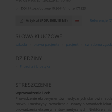
Med Og Nauk Zdr. 2023;29(3):176-186
DOI:
https://doi.org/10.26444/monz/171323
Artykuł
(PDF, 565.15 kB)
Referencje
(7
SŁOWA KLUCZOWE
szkoda
prawa pacjenta
pacjent
świadoma zgod
DZIEDZINY
Filozofia i bioetyka
STRESZCZENIE
Wprowadzenie i cel:
Prowadzenie eksperymentów medycznych stanowi nieodz
rozwoju medycyny. Nowelizacja Ustawy o zawodach lekarz
prowadzenia eksperymentów medycznych. Niektóre z nich