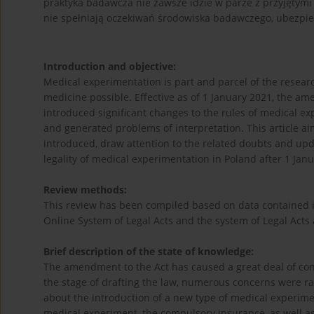
praktyka badawcza nie zawsze idzie w parze z przyjętymi
nie spełniają oczekiwań środowiska badawczego, ubezpi
Introduction and objective:
Medical experimentation is part and parcel of the resea
medicine possible. Effective as of 1 January 2021, the a
introduced significant changes to the rules of medical e
and generated problems of interpretation. This article a
introduced, draw attention to the related doubts and upda
legality of medical experimentation in Poland after 1 Jan
Review methods:
This review has been compiled based on data contained in
Online System of Legal Acts and the system of Legal Acts a
Brief description of the state of knowledge:
The amendment to the Act has caused a great deal of con
the stage of drafting the law, numerous concerns were r
about the introduction of a new type of medical experiment
medical experiment, the compulsory insurance, as well a