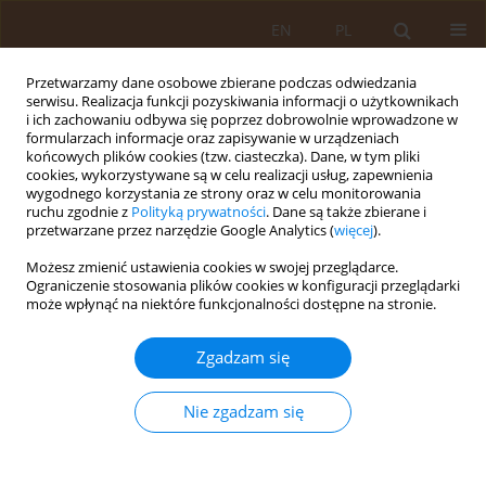
EN
PL
Przetwarzamy dane osobowe zbierane podczas odwiedzania
serwisu. Realizacja funkcji pozyskiwania informacji o użytkownikach
i ich zachowaniu odbywa się poprzez dobrowolnie wprowadzone w
formularzach informacje oraz zapisywanie w urządzeniach
końcowych plików cookies (tzw. ciasteczka). Dane, w tym pliki
cookies, wykorzystywane są w celu realizacji usług, zapewnienia
wygodnego korzystania ze strony oraz w celu monitorowania
ruchu zgodnie z
Polityką prywatności
. Dane są także zbierane i
przetwarzane przez narzędzie Google Analytics (
więcej
).
Autor
Marta Turczyńska
Możesz zmienić ustawienia cookies w swojej przeglądarce.
Ograniczenie stosowania plików cookies w konfiguracji przeglądarki
może wpłynąć na niektóre funkcjonalności dostępne na stronie.
PRACA ORYGINALNA
Assessment of the prevalence of
Zgadzam się
orthorexic behaviours among
selected groups of young women
Nie zgadzam się
Agata Paulina Białecka-Dębek
,
Paulina Kęszycka
,
Marta Turczyńska
,
Ewa Lange
,
Danuta Gajewska
Med Og Nauk Zdr. 2026;32(2):149-154