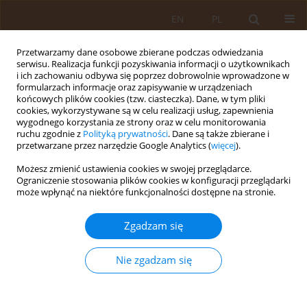
EN
PL
Przetwarzamy dane osobowe zbierane podczas odwiedzania
serwisu. Realizacja funkcji pozyskiwania informacji o użytkownikach
i ich zachowaniu odbywa się poprzez dobrowolnie wprowadzone w
formularzach informacje oraz zapisywanie w urządzeniach
końcowych plików cookies (tzw. ciasteczka). Dane, w tym pliki
cookies, wykorzystywane są w celu realizacji usług, zapewnienia
wygodnego korzystania ze strony oraz w celu monitorowania
ruchu zgodnie z
Polityką prywatności
. Dane są także zbierane i
przetwarzane przez narzędzie Google Analytics (
więcej
).
Autor
Ewa Lange
Możesz zmienić ustawienia cookies w swojej przeglądarce.
Ograniczenie stosowania plików cookies w konfiguracji przeglądarki
może wpłynąć na niektóre funkcjonalności dostępne na stronie.
PRACA ORYGINALNA
Assessment of the prevalence of
Zgadzam się
orthorexic behaviours among
selected groups of young women
Nie zgadzam się
Agata Paulina Białecka-Dębek
,
Paulina Kęszycka
,
Marta Turczyńska
,
Ewa Lange
,
Danuta Gajewska
Med Og Nauk Zdr. 2026;32(2):149-154