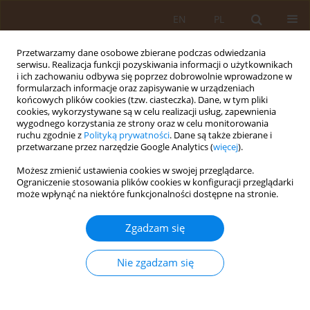
EN
PL
Przetwarzamy dane osobowe zbierane podczas odwiedzania
serwisu. Realizacja funkcji pozyskiwania informacji o użytkownikach
i ich zachowaniu odbywa się poprzez dobrowolnie wprowadzone w
formularzach informacje oraz zapisywanie w urządzeniach
końcowych plików cookies (tzw. ciasteczka). Dane, w tym pliki
cookies, wykorzystywane są w celu realizacji usług, zapewnienia
wygodnego korzystania ze strony oraz w celu monitorowania
ruchu zgodnie z
Polityką prywatności
. Dane są także zbierane i
przetwarzane przez narzędzie Google Analytics (
więcej
).
3/2012 vol. 18
Możesz zmienić ustawienia cookies w swojej przeglądarce.
Ograniczenie stosowania plików cookies w konfiguracji przeglądarki
PRACA ORYGINALNA
może wpłynąć na niektóre funkcjonalności dostępne na stronie.
Wiedza młodzieży licealnej o
Zgadzam się
hormonalnych środkach
Nie zgadzam się
antykoncepcyjnych. Część II