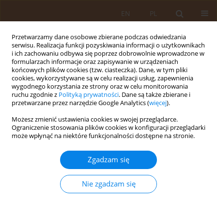
EN
PL
Przetwarzamy dane osobowe zbierane podczas odwiedzania
serwisu. Realizacja funkcji pozyskiwania informacji o użytkownikach
i ich zachowaniu odbywa się poprzez dobrowolnie wprowadzone w
formularzach informacje oraz zapisywanie w urządzeniach
końcowych plików cookies (tzw. ciasteczka). Dane, w tym pliki
cookies, wykorzystywane są w celu realizacji usług, zapewnienia
wygodnego korzystania ze strony oraz w celu monitorowania
ruchu zgodnie z
Polityką prywatności
. Dane są także zbierane i
przetwarzane przez narzędzie Google Analytics (
więcej
).
Autor
Danuta Gajewska
Możesz zmienić ustawienia cookies w swojej przeglądarce.
Ograniczenie stosowania plików cookies w konfiguracji przeglądarki
PRACA ORYGINALNA
może wpłynąć na niektóre funkcjonalności dostępne na stronie.
Assessment of the prevalence of
orthorexic behaviours among
Zgadzam się
selected groups of young women
Nie zgadzam się
Agata Paulina Białecka-Dębek
,
Paulina Kęszycka
,
Marta Turczyńska
,
Ewa Lange
,
Danuta Gajewska
Med Og Nauk Zdr. 2026;32(2):149-154
DOI
:
https://doi.org/10.26444/monz/221445