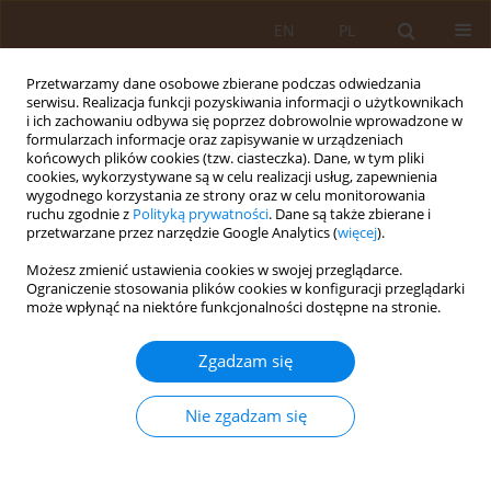
EN
PL
Przetwarzamy dane osobowe zbierane podczas odwiedzania
serwisu. Realizacja funkcji pozyskiwania informacji o użytkownikach
i ich zachowaniu odbywa się poprzez dobrowolnie wprowadzone w
formularzach informacje oraz zapisywanie w urządzeniach
końcowych plików cookies (tzw. ciasteczka). Dane, w tym pliki
cookies, wykorzystywane są w celu realizacji usług, zapewnienia
wygodnego korzystania ze strony oraz w celu monitorowania
ruchu zgodnie z
Polityką prywatności
. Dane są także zbierane i
przetwarzane przez narzędzie Google Analytics (
więcej
).
Autor
Agata Białecka-Dębek
Możesz zmienić ustawienia cookies w swojej przeglądarce.
Ograniczenie stosowania plików cookies w konfiguracji przeglądarki
może wpłynąć na niektóre funkcjonalności dostępne na stronie.
PRACA ORYGINALNA
Assessment of the prevalence of
Zgadzam się
orthorexic behaviours among
selected groups of young women
Nie zgadzam się
Agata Paulina Białecka-Dębek
,
Paulina Kęszycka
,
Marta Turczyńska
,
Ewa Lange
,
Danuta Gajewska
Med Og Nauk Zdr. 2026;32(2):149-154