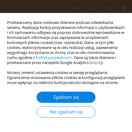
EN
PL
Przetwarzamy dane osobowe zbierane podczas odwiedzania
serwisu. Realizacja funkcji pozyskiwania informacji o użytkownikach
i ich zachowaniu odbywa się poprzez dobrowolnie wprowadzone w
formularzach informacje oraz zapisywanie w urządzeniach
końcowych plików cookies (tzw. ciasteczka). Dane, w tym pliki
cookies, wykorzystywane są w celu realizacji usług, zapewnienia
wygodnego korzystania ze strony oraz w celu monitorowania
ruchu zgodnie z
Polityką prywatności
. Dane są także zbierane i
przetwarzane przez narzędzie Google Analytics (
więcej
).
Autor
Zdzisława Kornacewicz-
Możesz zmienić ustawienia cookies w swojej przeglądarce.
Jach
Ograniczenie stosowania plików cookies w konfiguracji przeglądarki
może wpłynąć na niektóre funkcjonalności dostępne na stronie.
PRACA PRZEGLĄDOWA
Zgadzam się
Jakość życia pacjentów po implantacji
kardiowertera-defibrylatora
Nie zgadzam się
Aleksandra Bednarek
,
Małgorzata Peregud-Pogorzelska
,
Jarosław
Kaźmierczak
,
Zdzisława Kornacewicz-Jach
Med Og Nauk Zdr. 2014;20(3):256-259