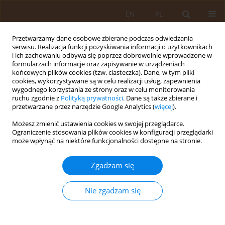
EN
PL
Przetwarzamy dane osobowe zbierane podczas odwiedzania
serwisu. Realizacja funkcji pozyskiwania informacji o użytkownikach
i ich zachowaniu odbywa się poprzez dobrowolnie wprowadzone w
formularzach informacje oraz zapisywanie w urządzeniach
końcowych plików cookies (tzw. ciasteczka). Dane, w tym pliki
cookies, wykorzystywane są w celu realizacji usług, zapewnienia
wygodnego korzystania ze strony oraz w celu monitorowania
ruchu zgodnie z
Polityką prywatności
. Dane są także zbierane i
przetwarzane przez narzędzie Google Analytics (
więcej
).
Autor
Jarosław Kaźmierczak
Możesz zmienić ustawienia cookies w swojej przeglądarce.
Ograniczenie stosowania plików cookies w konfiguracji przeglądarki
może wpłynąć na niektóre funkcjonalności dostępne na stronie.
PRACA PRZEGLĄDOWA
Jakość życia pacjentów po implantacji
Zgadzam się
kardiowertera-defibrylatora
Aleksandra Bednarek
,
Małgorzata Peregud-Pogorzelska
,
Jarosław
Nie zgadzam się
Kaźmierczak
,
Zdzisława Kornacewicz-Jach
Med Og Nauk Zdr. 2014;20(3):256-259
DOI
:
https://doi.org/10.5604/20834543.1124653