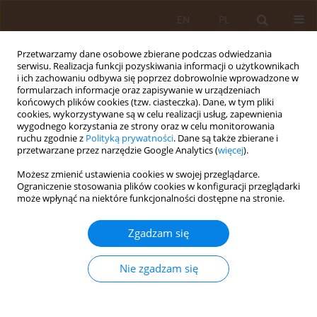
EN
PL
Przetwarzamy dane osobowe zbierane podczas odwiedzania
serwisu. Realizacja funkcji pozyskiwania informacji o użytkownikach
i ich zachowaniu odbywa się poprzez dobrowolnie wprowadzone w
formularzach informacje oraz zapisywanie w urządzeniach
końcowych plików cookies (tzw. ciasteczka). Dane, w tym pliki
cookies, wykorzystywane są w celu realizacji usług, zapewnienia
wygodnego korzystania ze strony oraz w celu monitorowania
ruchu zgodnie z
Polityką prywatności
. Dane są także zbierane i
przetwarzane przez narzędzie Google Analytics (
więcej
).
Autor
Janusz Bromboszcz
Możesz zmienić ustawienia cookies w swojej przeglądarce.
Ograniczenie stosowania plików cookies w konfiguracji przeglądarki
może wpłynąć na niektóre funkcjonalności dostępne na stronie.
PRACA ORYGINALNA
Zmiany w stężeniu markerów stanu
Zgadzam się
zapalnego po rehabilitacji
kardiologicznej pacjentów leczonych
Nie zgadzam się
angioplastyką wieńcową z powodu
zawału serca
Agata Konstancja Pietrzycka
,
Joanna Gdula-Argasińska
,
Anna Maria