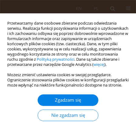
EN
PL
Przetwarzamy dane osobowe zbierane podczas odwiedzania
serwisu. Realizacja funkcji pozyskiwania informacji o użytkownikach
i ich zachowaniu odbywa się poprzez dobrowolnie wprowadzone w
formularzach informacje oraz zapisywanie w urządzeniach
końcowych plików cookies (tzw. ciasteczka). Dane, w tym pliki
cookies, wykorzystywane są w celu realizacji usług, zapewnienia
wygodnego korzystania ze strony oraz w celu monitorowania
ruchu zgodnie z
Polityką prywatności
. Dane są także zbierane i
przetwarzane przez narzędzie Google Analytics (
więcej
).
Autor
Henryk Wiktor
Możesz zmienić ustawienia cookies w swojej przeglądarce.
Ograniczenie stosowania plików cookies w konfiguracji przeglądarki
PRACA ORYGINALNA
może wpłynąć na niektóre funkcjonalności dostępne na stronie.
Analiza poziomu stresu ciężarnych z
zagrażającym porodem przedwczesnym zależnie
Zgadzam się
od czynników socjodemograficznych
Nie zgadzam się
Katarzyna Kanadys
,
Izabela Tyrańska
,
Magdalena Lewicka
,
Magdalena
Sulima
,
Marzena Bucholc
,
Henryk Wiktor
Med Og Nauk Zdr. 2018;24(2):133-137
DOI
:
https://doi.org/10.26444/monz/92144