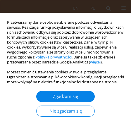
EN
PL
Przetwarzamy dane osobowe zbierane podczas odwiedzania
serwisu. Realizacja funkcji pozyskiwania informacji o użytkownikach
i ich zachowaniu odbywa się poprzez dobrowolnie wprowadzone w
formularzach informacje oraz zapisywanie w urządzeniach
końcowych plików cookies (tzw. ciasteczka). Dane, w tym pliki
cookies, wykorzystywane są w celu realizacji usług, zapewnienia
wygodnego korzystania ze strony oraz w celu monitorowania
ruchu zgodnie z
Polityką prywatności
. Dane są także zbierane i
przetwarzane przez narzędzie Google Analytics (
więcej
).
4/2011 vol. 17
Możesz zmienić ustawienia cookies w swojej przeglądarce.
Ograniczenie stosowania plików cookies w konfiguracji przeglądarki
PRACA ORYGINALNA
może wpłynąć na niektóre funkcjonalności dostępne na stronie.
Zapotrzebowanie na zabiegi
Zgadzam się
rehabilitacyjne w wybranych
Nie zgadzam się
gabinetach na terenie Rzeszowa