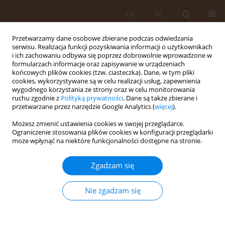
EN
PL
Przetwarzamy dane osobowe zbierane podczas odwiedzania
serwisu. Realizacja funkcji pozyskiwania informacji o użytkownikach
i ich zachowaniu odbywa się poprzez dobrowolnie wprowadzone w
formularzach informacje oraz zapisywanie w urządzeniach
końcowych plików cookies (tzw. ciasteczka). Dane, w tym pliki
cookies, wykorzystywane są w celu realizacji usług, zapewnienia
wygodnego korzystania ze strony oraz w celu monitorowania
ruchu zgodnie z
Polityką prywatności
. Dane są także zbierane i
przetwarzane przez narzędzie Google Analytics (
więcej
).
Słowo kluczowe
kamica
Możesz zmienić ustawienia cookies w swojej przeglądarce.
moczowa
Ograniczenie stosowania plików cookies w konfiguracji przeglądarki
może wpłynąć na niektóre funkcjonalności dostępne na stronie.
OPIS PRZYPADKU
Niecharakterystyczny ból imitujący lewostronną
Zgadzam się
rwę kulszową – opis przypadku
Nie zgadzam się
Gustaw Wójcik
,
Jolanta Piskorz
Med Og Nauk Zdr. 2015;21(3):240-243
DOI
:
https://doi.org/10.5604/20834543.1165346