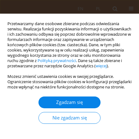
EN
PL
Przetwarzamy dane osobowe zbierane podczas odwiedzania
serwisu. Realizacja funkcji pozyskiwania informacji o użytkownikach
i ich zachowaniu odbywa się poprzez dobrowolnie wprowadzone w
formularzach informacje oraz zapisywanie w urządzeniach
końcowych plików cookies (tzw. ciasteczka). Dane, w tym pliki
cookies, wykorzystywane są w celu realizacji usług, zapewnienia
wygodnego korzystania ze strony oraz w celu monitorowania
ruchu zgodnie z
Polityką prywatności
. Dane są także zbierane i
przetwarzane przez narzędzie Google Analytics (
więcej
).
Słowo kluczowe
grypa
Możesz zmienić ustawienia cookies w swojej przeglądarce.
Ograniczenie stosowania plików cookies w konfiguracji przeglądarki
PRACA PRZEGLĄDOWA
może wpłynąć na niektóre funkcjonalności dostępne na stronie.
Szczepienia donosowe przeciwko
grypie, krztuścowi i COVID-19:
Zgadzam się
skuteczność kliniczna, wyzwania
immunologiczne oraz rozwój metod
Nie zgadzam się
prewencji chorób układu oddechowego
Kaja Kiedrowska
,
Agata Aleksandra Pawlicka
,
Joanna Walczyńska
,
Karolina Skonieczna-Żydecka