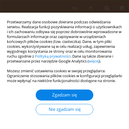
EN
PL
Przetwarzamy dane osobowe zbierane podczas odwiedzania
serwisu. Realizacja funkcji pozyskiwania informacji o użytkownikach
i ich zachowaniu odbywa się poprzez dobrowolnie wprowadzone w
formularzach informacje oraz zapisywanie w urządzeniach
końcowych plików cookies (tzw. ciasteczka). Dane, w tym pliki
cookies, wykorzystywane są w celu realizacji usług, zapewnienia
wygodnego korzystania ze strony oraz w celu monitorowania
ruchu zgodnie z
Polityką prywatności
. Dane są także zbierane i
przetwarzane przez narzędzie Google Analytics (
więcej
).
Autor
Izabela Domańska
Możesz zmienić ustawienia cookies w swojej przeglądarce.
Ograniczenie stosowania plików cookies w konfiguracji przeglądarki
może wpłynąć na niektóre funkcjonalności dostępne na stronie.
PRACA PRZEGLĄDOWA
Kompleksowy przegląd wpływu
Zgadzam się
mikroplastików na układ oddechowy,
pokarmowy i moczowy – mechanizmy
Nie zgadzam się
toksyczności i implikacje zdrowotne
Monika Domagała
,
Joanna Wiewióra
,
Izabela Domańska
,
Aleksandra
Sagan
,
Małgorzata Piśkiewicz
,
Weronika Duda
,
Emilia Majewska