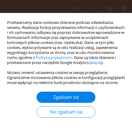
EN
PL
Przetwarzamy dane osobowe zbierane podczas odwiedzania
serwisu. Realizacja funkcji pozyskiwania informacji o użytkownikach
i ich zachowaniu odbywa się poprzez dobrowolnie wprowadzone w
formularzach informacje oraz zapisywanie w urządzeniach
końcowych plików cookies (tzw. ciasteczka). Dane, w tym pliki
cookies, wykorzystywane są w celu realizacji usług, zapewnienia
wygodnego korzystania ze strony oraz w celu monitorowania
ruchu zgodnie z
Polityką prywatności
. Dane są także zbierane i
przetwarzane przez narzędzie Google Analytics (
więcej
).
Autor
Danuta Gajewska
Możesz zmienić ustawienia cookies w swojej przeglądarce.
Ograniczenie stosowania plików cookies w konfiguracji przeglądarki
PRACA ORYGINALNA
może wpłynąć na niektóre funkcjonalności dostępne na stronie.
Assessment of the prevalence of
orthorexic behaviours among
Zgadzam się
selected groups of young women
Nie zgadzam się
Agata Paulina Białecka-Dębek
,
Paulina Kęszycka
,
Marta Turczyńska
,
Ewa Lange
,
Danuta Gajewska
Med Og Nauk Zdr. 2026;32(2):149-154
DOI
:
https://doi.org/10.26444/monz/221445