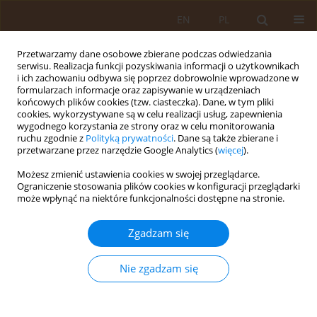
EN
PL
Przetwarzamy dane osobowe zbierane podczas odwiedzania
serwisu. Realizacja funkcji pozyskiwania informacji o użytkownikach
i ich zachowaniu odbywa się poprzez dobrowolnie wprowadzone w
formularzach informacje oraz zapisywanie w urządzeniach
końcowych plików cookies (tzw. ciasteczka). Dane, w tym pliki
cookies, wykorzystywane są w celu realizacji usług, zapewnienia
wygodnego korzystania ze strony oraz w celu monitorowania
ruchu zgodnie z
Polityką prywatności
. Dane są także zbierane i
przetwarzane przez narzędzie Google Analytics (
więcej
).
Autor
Magdalena Florek
Możesz zmienić ustawienia cookies w swojej przeglądarce.
Ograniczenie stosowania plików cookies w konfiguracji przeglądarki
PRACA ORYGINALNA
może wpłynąć na niektóre funkcjonalności dostępne na stronie.
OCENA DOSTĘPNOŚCI DO PROFILAKTYCZNYCH
BADAŃ PIERSI WŚRÓD MIESZKANEK WSI
Zgadzam się
Magdalena Florek
Nie zgadzam się
Med Og. 2009;15(1):116-125
Statystyki
Streszczenie
Artykuł
(PDF)