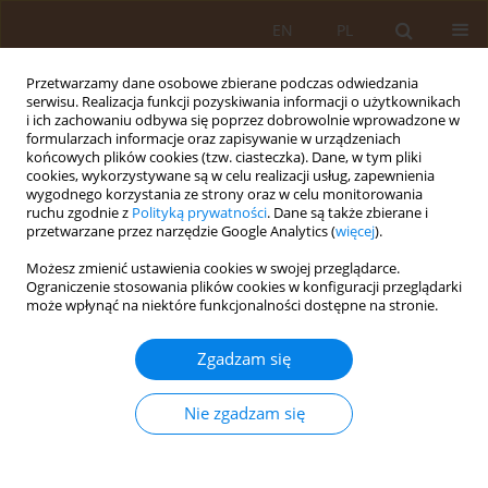
EN
PL
Przetwarzamy dane osobowe zbierane podczas odwiedzania
serwisu. Realizacja funkcji pozyskiwania informacji o użytkownikach
i ich zachowaniu odbywa się poprzez dobrowolnie wprowadzone w
formularzach informacje oraz zapisywanie w urządzeniach
końcowych plików cookies (tzw. ciasteczka). Dane, w tym pliki
cookies, wykorzystywane są w celu realizacji usług, zapewnienia
wygodnego korzystania ze strony oraz w celu monitorowania
ruchu zgodnie z
Polityką prywatności
. Dane są także zbierane i
przetwarzane przez narzędzie Google Analytics (
więcej
).
Autor
Paweł Glibowski
Możesz zmienić ustawienia cookies w swojej przeglądarce.
Ograniczenie stosowania plików cookies w konfiguracji przeglądarki
PRACA PRZEGLĄDOWA
może wpłynąć na niektóre funkcjonalności dostępne na stronie.
Rola suplementacji w insulinooporności
Zgadzam się
Ewa Żmuda
,
Paweł Glibowski
Med Og Nauk Zdr. 2023;29(3):153-165
Nie zgadzam się
DOI
:
https://doi.org/10.26444/monz/170821
Statystyki
Streszczenie
Artykuł
(PDF)