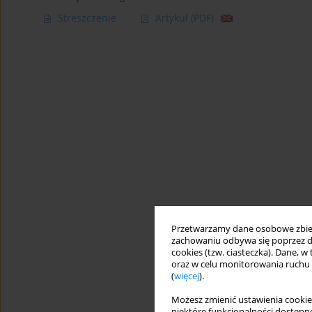
Streszczenie
Artykuł
(PDF)
Przetwarzamy dane osobowe zbiera
zachowaniu odbywa się poprzez d
cookies (tzw. ciasteczka). Dane, w
oraz w celu monitorowania ruchu
(
więcej
).
Możesz zmienić ustawienia cookie
niektóre funkcjonalności dostępne