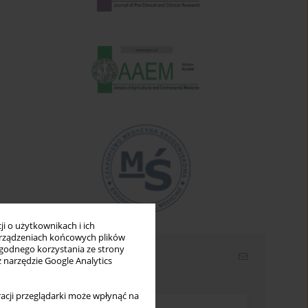
i o użytkownikach i ich
rządzeniach końcowych plików
wygodnego korzystania ze strony
Newsletter
z narzędzie Google Analytics
Wpisz swój adres email
acji przeglądarki może wpłynąć na