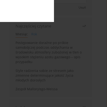
Zapisz się
Usuń
Najczęściej czytane
Miesiąc
Rok
Postępowanie doraźne po próbie
samobójczej podczas oddychania w
środowisku atmosfery zubożonej w tlen o
wysokim stężeniu azotu gazowego – opis
przypadku
Style radzenia sobie ze stresem jako
zmienne determinujące jakość życia
młodych dorosłych
Zespół Mallory’ego-Weissa