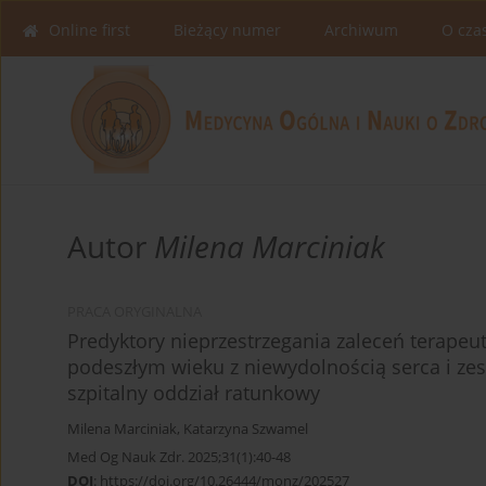
Online first
Bieżący numer
Archiwum
O cza
Autor
Milena Marciniak
PRACA ORYGINALNA
Predyktory nieprzestrzegania zaleceń terape
podeszłym wieku z niewydolnością serca i ze
szpitalny oddział ratunkowy
Milena Marciniak
,
Katarzyna Szwamel
Med Og Nauk Zdr. 2025;31(1):40-48
DOI
:
https://doi.org/10.26444/monz/202527