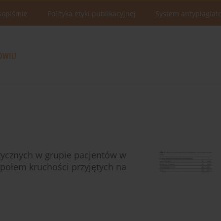
sopiśmie
Polityka etyki publikacyjnej
System antyplagiat
utycznych w grupie pacjentów w
społem kruchości przyjętych na