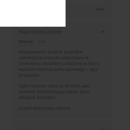
Zapisz się
Usuń
Najczęściej czytane
Miesiąc
Rok
Postępowanie doraźne po próbie
samobójczej podczas oddychania w
środowisku atmosfery zubożonej w tlen o
wysokim stężeniu azotu gazowego – opis
przypadku
Style radzenia sobie ze stresem jako
zmienne determinujące jakość życia
młodych dorosłych
Zespół Mallory’ego-Weissa