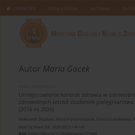
Online first
Bieżący numer
Archiwum
O cza
Autor
Maria Gacek
PRACA ORYGINALNA
Umiejscowienie kontroli zdrowia w odniesieni
zdrowotnych wśród studentek pielęgniarstw
(2016 vs 2026)
Aliaksandr Shpakau
,
Maria Krystyna Gacek
,
Dorota Sokołowska
,
Med Og Nauk Zdr. 2026;32(2):134-141
DOI
:
https://doi.org/10.26444/monz/221446