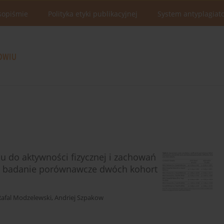
sopiśmie
Polityka etyki publikacyjnej
System antyplagiat
u do aktywności fizycznej i zachowań
a: badanie porównawcze dwóch kohort
Rafal Modzelewski
,
Andriej Szpakow