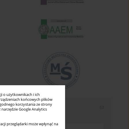
i o użytkownikach i ich
rządzeniach końcowych plików
wygodnego korzystania ze strony
Newsletter
z narzędzie Google Analytics
Wpisz swój adres email
acji przeglądarki może wpłynąć na