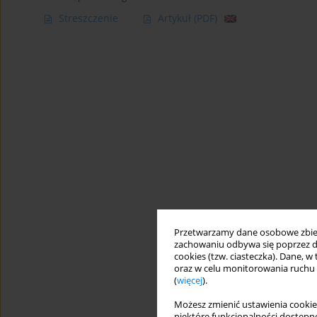
Streszczenie
Artykuł
(PDF)
Przetwarzamy dane osobowe zbiera
zachowaniu odbywa się poprzez d
cookies (tzw. ciasteczka). Dane, w
oraz w celu monitorowania ruchu
(
więcej
).
Możesz zmienić ustawienia cookie
niektóre funkcjonalności dostępne