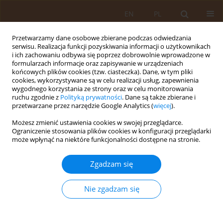
EN
PL
Przetwarzamy dane osobowe zbierane podczas odwiedzania
serwisu. Realizacja funkcji pozyskiwania informacji o użytkownikach
i ich zachowaniu odbywa się poprzez dobrowolnie wprowadzone w
formularzach informacje oraz zapisywanie w urządzeniach
końcowych plików cookies (tzw. ciasteczka). Dane, w tym pliki
cookies, wykorzystywane są w celu realizacji usług, zapewnienia
wygodnego korzystania ze strony oraz w celu monitorowania
ruchu zgodnie z
Polityką prywatności
. Dane są także zbierane i
przetwarzane przez narzędzie Google Analytics (
więcej
).
Autor
Lidia Zwierzak
Możesz zmienić ustawienia cookies w swojej przeglądarce.
Ograniczenie stosowania plików cookies w konfiguracji przeglądarki
może wpłynąć na niektóre funkcjonalności dostępne na stronie.
PRACA ORYGINALNA
Zachowania prozdrowotne i
Zgadzam się
antyzdrowotne osób pracujących w
narażeniu na promieniowanie
Nie zgadzam się
słoneczne
Anna Garus-Pakowska
,
Ewa Sygitowicz
,
Lidia Zwierzak
Med Og Nauk Zdr. 2026;32(1):62-68