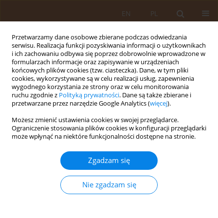
EN
PL
Przetwarzamy dane osobowe zbierane podczas odwiedzania
serwisu. Realizacja funkcji pozyskiwania informacji o użytkownikach
i ich zachowaniu odbywa się poprzez dobrowolnie wprowadzone w
formularzach informacje oraz zapisywanie w urządzeniach
końcowych plików cookies (tzw. ciasteczka). Dane, w tym pliki
cookies, wykorzystywane są w celu realizacji usług, zapewnienia
wygodnego korzystania ze strony oraz w celu monitorowania
ruchu zgodnie z
Polityką prywatności
. Dane są także zbierane i
przetwarzane przez narzędzie Google Analytics (
więcej
).
Autor
Anna Kloc
Możesz zmienić ustawienia cookies w swojej przeglądarce.
Ograniczenie stosowania plików cookies w konfiguracji przeglądarki
PRACA ORYGINALNA
może wpłynąć na niektóre funkcjonalności dostępne na stronie.
Wstępna ocena częstości
występowania przeciwciał anty-
Zgadzam się
Babesia spp. w grupie osób
zawodowo narażonych na pokłucie przez kleszcze
Nie zgadzam się
w Polsce
Anna Kloc
,
Elżbieta Monika Galińska