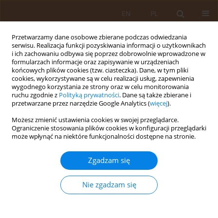
EN
PL
Przetwarzamy dane osobowe zbierane podczas odwiedzania
serwisu. Realizacja funkcji pozyskiwania informacji o użytkownikach
i ich zachowaniu odbywa się poprzez dobrowolnie wprowadzone w
formularzach informacje oraz zapisywanie w urządzeniach
końcowych plików cookies (tzw. ciasteczka). Dane, w tym pliki
cookies, wykorzystywane są w celu realizacji usług, zapewnienia
wygodnego korzystania ze strony oraz w celu monitorowania
ruchu zgodnie z
Polityką prywatności
. Dane są także zbierane i
przetwarzane przez narzędzie Google Analytics (
więcej
).
Autor
Katarzyna Jakubowska
Możesz zmienić ustawienia cookies w swojej przeglądarce.
Ograniczenie stosowania plików cookies w konfiguracji przeglądarki
może wpłynąć na niektóre funkcjonalności dostępne na stronie.
PRACA ORYGINALNA
Poziom wiedzy oraz opinie pielęgniarek na temat
Zgadzam się
transplantacji organów
Marta Makara-Studzińska
,
Agnieszka Joanna Kowalska
,
Katarzyna
Nie zgadzam się
Jakubowska
Med Og Nauk Zdr. 2012;18(1):31-36
Statystyki