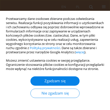
EN
PL
Przetwarzamy dane osobowe zbierane podczas odwiedzania
serwisu. Realizacja funkcji pozyskiwania informacji o użytkownikach
i ich zachowaniu odbywa się poprzez dobrowolnie wprowadzone w
formularzach informacje oraz zapisywanie w urządzeniach
końcowych plików cookies (tzw. ciasteczka). Dane, w tym pliki
cookies, wykorzystywane są w celu realizacji usług, zapewnienia
wygodnego korzystania ze strony oraz w celu monitorowania
ruchu zgodnie z
Polityką prywatności
. Dane są także zbierane i
przetwarzane przez narzędzie Google Analytics (
więcej
).
Autor
Iwona Twarogowska-
Możesz zmienić ustawienia cookies w swojej przeglądarce.
Wielesik
Ograniczenie stosowania plików cookies w konfiguracji przeglądarki
może wpłynąć na niektóre funkcjonalności dostępne na stronie.
PRACA PRZEGLĄDOWA
Zgadzam się
Diet coaching jako sposób na zmianę nawyków
żywieniowych
Nie zgadzam się
Iwona Twarogowska-Wielesik
,
Joanna Anna Walczak
Med Og Nauk Zdr. 2022;28(2):121-125