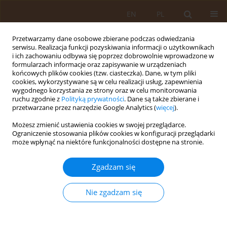
EN
PL
Przetwarzamy dane osobowe zbierane podczas odwiedzania
serwisu. Realizacja funkcji pozyskiwania informacji o użytkownikach
i ich zachowaniu odbywa się poprzez dobrowolnie wprowadzone w
formularzach informacje oraz zapisywanie w urządzeniach
końcowych plików cookies (tzw. ciasteczka). Dane, w tym pliki
cookies, wykorzystywane są w celu realizacji usług, zapewnienia
wygodnego korzystania ze strony oraz w celu monitorowania
ruchu zgodnie z
Polityką prywatności
. Dane są także zbierane i
przetwarzane przez narzędzie Google Analytics (
więcej
).
Autor
Monika Grela
Możesz zmienić ustawienia cookies w swojej przeglądarce.
Ograniczenie stosowania plików cookies w konfiguracji przeglądarki
PRACA ORYGINALNA
może wpłynąć na niektóre funkcjonalności dostępne na stronie.
Wiarygodność Internetu jako źródła informacji o
chorobie w ocenie studentów uczelni lubelskich
Zgadzam się
Damian Marek Szymczyk
,
Monika Grela
,
Andrzej Horoch
,
Agata
Smoleń
Nie zgadzam się
Med Og Nauk Zdr. 2015;21(4):422-427
DOI
:
https://doi.org/10.5604/20834543.1186917
Statystyki