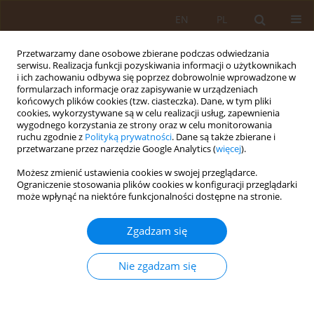
EN
PL
Przetwarzamy dane osobowe zbierane podczas odwiedzania
serwisu. Realizacja funkcji pozyskiwania informacji o użytkownikach
i ich zachowaniu odbywa się poprzez dobrowolnie wprowadzone w
formularzach informacje oraz zapisywanie w urządzeniach
końcowych plików cookies (tzw. ciasteczka). Dane, w tym pliki
cookies, wykorzystywane są w celu realizacji usług, zapewnienia
wygodnego korzystania ze strony oraz w celu monitorowania
ruchu zgodnie z
Polityką prywatności
. Dane są także zbierane i
przetwarzane przez narzędzie Google Analytics (
więcej
).
Autor
Dagmara Krzewińska
Możesz zmienić ustawienia cookies w swojej przeglądarce.
Ograniczenie stosowania plików cookies w konfiguracji przeglądarki
może wpłynąć na niektóre funkcjonalności dostępne na stronie.
PRACA ORYGINALNA
Problemy i bariery w procesie kształcenia
Zgadzam się
zawodowego lekarzy – badanie własne
Dagmara Krzewińska
,
Dominik Olejniczak
,
Joanna Skonieczna
Nie zgadzam się
Med Og Nauk Zdr. 2015;21(3):332-337
DOI
:
https://doi.org/10.5604/20834543.1165363
Statystyki