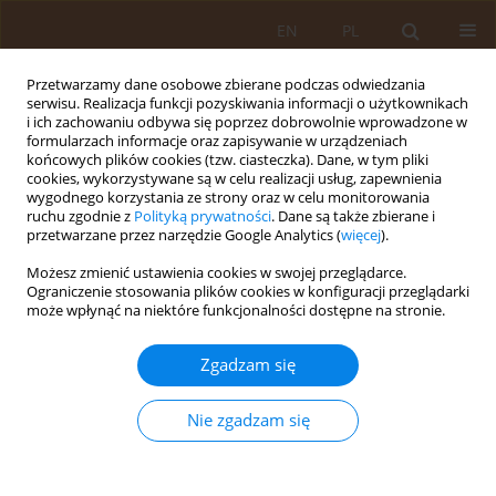
EN
PL
Przetwarzamy dane osobowe zbierane podczas odwiedzania
serwisu. Realizacja funkcji pozyskiwania informacji o użytkownikach
i ich zachowaniu odbywa się poprzez dobrowolnie wprowadzone w
formularzach informacje oraz zapisywanie w urządzeniach
końcowych plików cookies (tzw. ciasteczka). Dane, w tym pliki
cookies, wykorzystywane są w celu realizacji usług, zapewnienia
wygodnego korzystania ze strony oraz w celu monitorowania
ruchu zgodnie z
Polityką prywatności
. Dane są także zbierane i
przetwarzane przez narzędzie Google Analytics (
więcej
).
Słowo kluczowe
choroba
Możesz zmienić ustawienia cookies w swojej przeglądarce.
Hashimoto
Ograniczenie stosowania plików cookies w konfiguracji przeglądarki
może wpłynąć na niektóre funkcjonalności dostępne na stronie.
PRACA ORYGINALNA
Postrzeganie roli dietoterapii przez
Zgadzam się
pacjentów z chorobą Hashimoto
Nie zgadzam się
Agata Kiciak
,
Natalia Katarzyna Kuczka
,
Oliwia
Żochowska
,
Małgorzata Piątek
Med Og Nauk Zdr. 2025;31(4):290-297