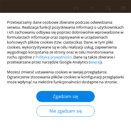
EN
PL
Przetwarzamy dane osobowe zbierane podczas odwiedzania
serwisu. Realizacja funkcji pozyskiwania informacji o użytkownikach
i ich zachowaniu odbywa się poprzez dobrowolnie wprowadzone w
formularzach informacje oraz zapisywanie w urządzeniach
końcowych plików cookies (tzw. ciasteczka). Dane, w tym pliki
cookies, wykorzystywane są w celu realizacji usług, zapewnienia
wygodnego korzystania ze strony oraz w celu monitorowania
ruchu zgodnie z
Polityką prywatności
. Dane są także zbierane i
przetwarzane przez narzędzie Google Analytics (
więcej
).
Autor
Julia Krzesińska
Możesz zmienić ustawienia cookies w swojej przeglądarce.
Ograniczenie stosowania plików cookies w konfiguracji przeglądarki
może wpłynąć na niektóre funkcjonalności dostępne na stronie.
PRACA PRZEGLĄDOWA
Zapotrzebowanie na kadry medyczne
Zgadzam się
w dobie starzenia się społeczeństwa -
przegląd międzynarodowych
Nie zgadzam się
doświadczeń i rekomendacji
Krzysztof Bieliński
,
Magdalena Lesisz
,
Jakub Magdziarz Ibrahim-El-Nur
,
Julia Krzesińska
,
Gabriela Olszowy
,
Marta Jensen
,
Katarzyna Bochniak
,