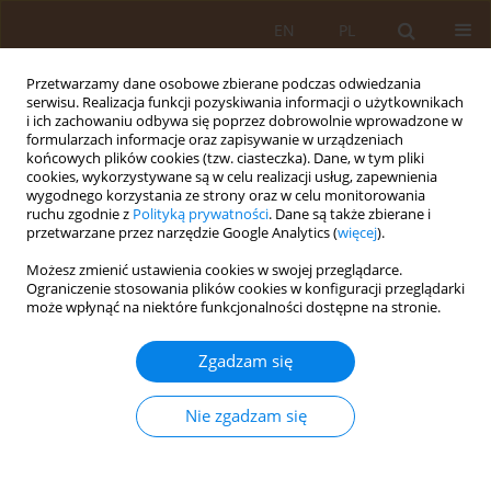
EN
PL
Przetwarzamy dane osobowe zbierane podczas odwiedzania
serwisu. Realizacja funkcji pozyskiwania informacji o użytkownikach
i ich zachowaniu odbywa się poprzez dobrowolnie wprowadzone w
formularzach informacje oraz zapisywanie w urządzeniach
końcowych plików cookies (tzw. ciasteczka). Dane, w tym pliki
cookies, wykorzystywane są w celu realizacji usług, zapewnienia
wygodnego korzystania ze strony oraz w celu monitorowania
ruchu zgodnie z
Polityką prywatności
. Dane są także zbierane i
przetwarzane przez narzędzie Google Analytics (
więcej
).
Autor
Katarzyna Bochniak
Możesz zmienić ustawienia cookies w swojej przeglądarce.
Ograniczenie stosowania plików cookies w konfiguracji przeglądarki
PRACA PRZEGLĄDOWA
może wpłynąć na niektóre funkcjonalności dostępne na stronie.
Zmiany kadrowe w systemie ochrony
zdrowia w Polsce na przestrzeni lat
Zgadzam się
Maja Wujec
,
Aleksandra Szarejko
,
Zofia Komarowska
,
Katarzyna Bochniak
,
Jakub Magdziarz Ibrahim-El-Nur
,
Nie zgadzam się
Aneta Nitsch-Osuch
,
Magdalena Łoś
Med Og Nauk Zdr. 2026;32(2):92-100
DOI
:
https://doi.org/10.26444/monz/220992