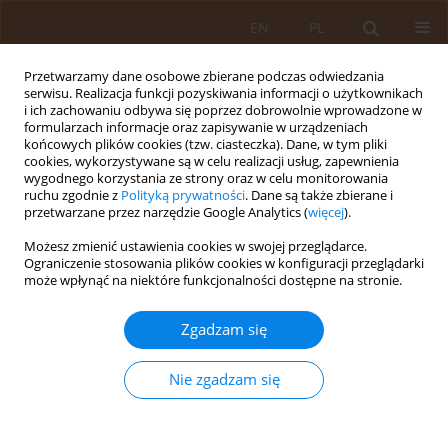
EN
PL
Przetwarzamy dane osobowe zbierane podczas odwiedzania
serwisu. Realizacja funkcji pozyskiwania informacji o użytkownikach
i ich zachowaniu odbywa się poprzez dobrowolnie wprowadzone w
formularzach informacje oraz zapisywanie w urządzeniach
końcowych plików cookies (tzw. ciasteczka). Dane, w tym pliki
cookies, wykorzystywane są w celu realizacji usług, zapewnienia
wygodnego korzystania ze strony oraz w celu monitorowania
ruchu zgodnie z
Polityką prywatności
. Dane są także zbierane i
przetwarzane przez narzędzie Google Analytics (
więcej
).
Autor
Henryk Krukowski
Możesz zmienić ustawienia cookies w swojej przeglądarce.
Ograniczenie stosowania plików cookies w konfiguracji przeglądarki
PRACA PRZEGLĄDOWA
może wpłynąć na niektóre funkcjonalności dostępne na stronie.
Wpływ zmian klimatycznych na występowanie
wybranych chorób zakaźnych
Zgadzam się
Patrycja Dopieralska
,
Henryk Krukowski
Nie zgadzam się
Med Og Nauk Zdr. 2017;23(2):152-157
DOI
:
https://doi.org/10.26444/monz/75508
Statystyki