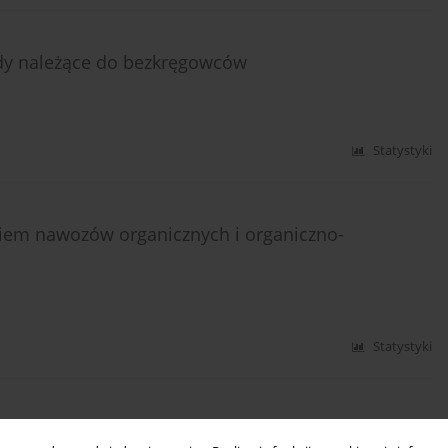
łady należące do bezkręgowców
Statystyki
niem nawozów organicznych i organiczno-
Statystyki