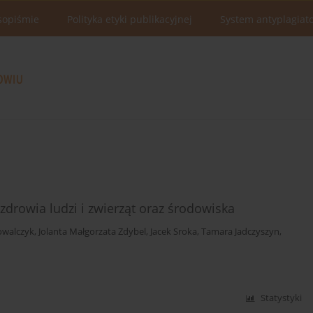
sopiśmie
Polityka etyki publikacyjnej
System antyplagiat
zdrowia ludzi i zwierząt oraz środowiska
owalczyk
,
Jolanta Małgorzata Zdybel
,
Jacek Sroka
,
Tamara Jadczyszyn
,
Statystyki