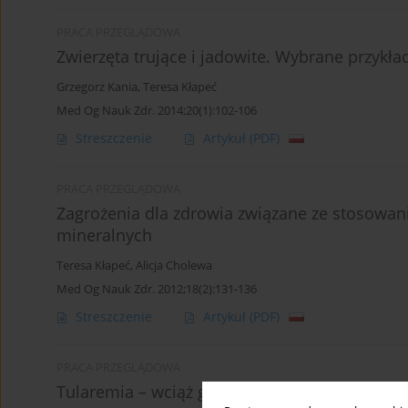
PRACA PRZEGLĄDOWA
Zwierzęta trujące i jadowite. Wybrane przyk
Grzegorz Kania
,
Teresa Kłapeć
Med Og Nauk Zdr. 2014;20(1):102-106
Streszczenie
Artykuł
(PDF)
PRACA PRZEGLĄDOWA
Zagrożenia dla zdrowia związane ze stosowa
mineralnych
Teresa Kłapeć
,
Alicja Cholewa
Med Og Nauk Zdr. 2012;18(2):131-136
Streszczenie
Artykuł
(PDF)
PRACA PRZEGLĄDOWA
Tularemia – wciąż groźna zoonoza