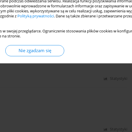
ne podczas odwiedzania serwisu. Realizacja funkcji pozyskiwania informacj
obrowolnie wprowadzone w formularzach informacje oraz zapisywanie w u
 tym pliki cookies, wykorzystywane są w celu realizacji usług, zapewnienia 
 zgodnie z
Polityką prywatności
. Dane są także zbierane i przetwarzane prze
Statystyki
s w swojej przeglądarce. Ograniczenie stosowania plików cookies w konfigur
 na stronie.
i zwierząt pierwotniakami z rodzajów
Nie zgadzam się
Statystyki
Statystyki