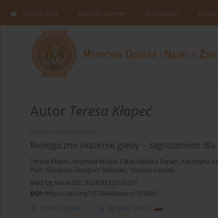
Online first
Bieżący numer
Archiwum
O cza
Autor
Teresa Kłapeć
PRACA PRZEGLĄDOWA
Biologiczne skażenie gleby – zagrożeniem dla 
Teresa Kłapeć
,
Angelina Wójcik-Fatla
,
Ewelina Farian
,
Katarzyna K
Piotr Skowron
,
Grzegorz Siebielec
,
Tomasz Cencek
Med Og Nauk Zdr. 2024;30(3):213-217
DOI
:
https://doi.org/10.26444/monz/191899
Streszczenie
Artykuł
(PDF)