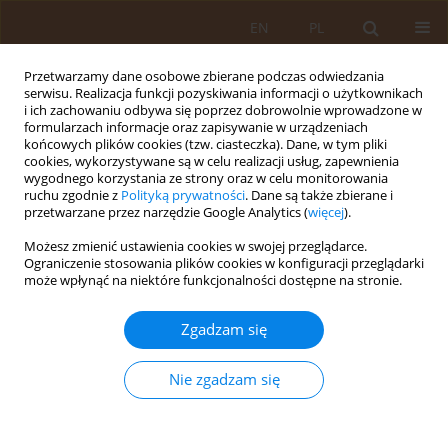
EN
PL
Przetwarzamy dane osobowe zbierane podczas odwiedzania
serwisu. Realizacja funkcji pozyskiwania informacji o użytkownikach
i ich zachowaniu odbywa się poprzez dobrowolnie wprowadzone w
formularzach informacje oraz zapisywanie w urządzeniach
końcowych plików cookies (tzw. ciasteczka). Dane, w tym pliki
cookies, wykorzystywane są w celu realizacji usług, zapewnienia
wygodnego korzystania ze strony oraz w celu monitorowania
ruchu zgodnie z
Polityką prywatności
. Dane są także zbierane i
przetwarzane przez narzędzie Google Analytics (
więcej
).
Autor
Tomasz Jurys
Możesz zmienić ustawienia cookies w swojej przeglądarce.
Ograniczenie stosowania plików cookies w konfiguracji przeglądarki
PRACA PRZEGLĄDOWA
może wpłynąć na niektóre funkcjonalności dostępne na stronie.
Fizjoterapia w przewlekłym zespole bólowym
miednicy mniejszej u mężczyzn
Zgadzam się
Katarzyna Cempa
,
Tomasz Jurys
,
Mikołaj Smółka
,
Bartłomiej Burzynski
Nie zgadzam się
Med Og Nauk Zdr. 2021;27(3):281-284
DOI
:
https://doi.org/10.26444/monz/133196
Statystyki