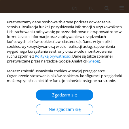
EN
PL
Przetwarzamy dane osobowe zbierane podczas odwiedzania
serwisu. Realizacja funkcji pozyskiwania informacji o użytkownikach
i ich zachowaniu odbywa się poprzez dobrowolnie wprowadzone w
formularzach informacje oraz zapisywanie w urządzeniach
końcowych plików cookies (tzw. ciasteczka). Dane, w tym pliki
cookies, wykorzystywane są w celu realizacji usług, zapewnienia
wygodnego korzystania ze strony oraz w celu monitorowania
ruchu zgodnie z
Polityką prywatności
. Dane są także zbierane i
przetwarzane przez narzędzie Google Analytics (
więcej
).
Autor
Marta Jensen
Możesz zmienić ustawienia cookies w swojej przeglądarce.
Ograniczenie stosowania plików cookies w konfiguracji przeglądarki
może wpłynąć na niektóre funkcjonalności dostępne na stronie.
PRACA PRZEGLĄDOWA
Zapotrzebowanie na kadry medyczne
Zgadzam się
w dobie starzenia się społeczeństwa -
przegląd międzynarodowych
Nie zgadzam się
doświadczeń i rekomendacji
Krzysztof Bieliński
,
Magdalena Lesisz
,
Jakub Magdziarz Ibrahim-El-Nur
,
Julia Krzesińska
,
Gabriela Olszowy
,
Marta Jensen
,
Katarzyna Bochniak
,