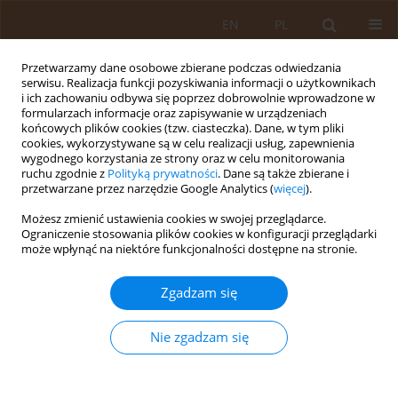
EN
PL
Przetwarzamy dane osobowe zbierane podczas odwiedzania
serwisu. Realizacja funkcji pozyskiwania informacji o użytkownikach
i ich zachowaniu odbywa się poprzez dobrowolnie wprowadzone w
formularzach informacje oraz zapisywanie w urządzeniach
końcowych plików cookies (tzw. ciasteczka). Dane, w tym pliki
cookies, wykorzystywane są w celu realizacji usług, zapewnienia
wygodnego korzystania ze strony oraz w celu monitorowania
ruchu zgodnie z
Polityką prywatności
. Dane są także zbierane i
przetwarzane przez narzędzie Google Analytics (
więcej
).
Autor
Tomasz Holecki
Możesz zmienić ustawienia cookies w swojej przeglądarce.
Ograniczenie stosowania plików cookies w konfiguracji przeglądarki
PRACA ORYGINALNA
może wpłynąć na niektóre funkcjonalności dostępne na stronie.
Znaczenie mass mediów w promocji zdrowia
Zgadzam się
Magdalena Syrkiewicz-Świtała
,
Tomasz Holecki
,
Ewa Wojtynek
Med Og Nauk Zdr. 2014;20(2):171-176
Nie zgadzam się
DOI
:
https://doi.org/10.5604/20834543.1112233
Statystyki
Streszczenie
Artykuł
(PDF)