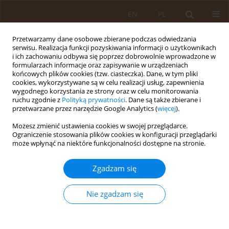
EN
PL
Przetwarzamy dane osobowe zbierane podczas odwiedzania
serwisu. Realizacja funkcji pozyskiwania informacji o użytkownikach
i ich zachowaniu odbywa się poprzez dobrowolnie wprowadzone w
formularzach informacje oraz zapisywanie w urządzeniach
końcowych plików cookies (tzw. ciasteczka). Dane, w tym pliki
cookies, wykorzystywane są w celu realizacji usług, zapewnienia
wygodnego korzystania ze strony oraz w celu monitorowania
ruchu zgodnie z
Polityką prywatności
. Dane są także zbierane i
przetwarzane przez narzędzie Google Analytics (
więcej
).
Autor
Monika Grela
Możesz zmienić ustawienia cookies w swojej przeglądarce.
Ograniczenie stosowania plików cookies w konfiguracji przeglądarki
PRACA ORYGINALNA
może wpłynąć na niektóre funkcjonalności dostępne na stronie.
Wiarygodność Internetu jako źródła informacji o
chorobie w ocenie studentów uczelni lubelskich
Zgadzam się
Damian Marek Szymczyk
,
Monika Grela
,
Andrzej Horoch
,
Agata
Smoleń
Nie zgadzam się
Med Og Nauk Zdr. 2015;21(4):422-427
DOI
:
https://doi.org/10.5604/20834543.1186917
Statystyki