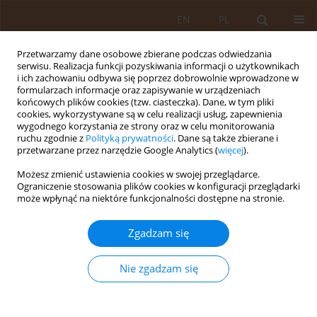
EN
PL
Przetwarzamy dane osobowe zbierane podczas odwiedzania
serwisu. Realizacja funkcji pozyskiwania informacji o użytkownikach
i ich zachowaniu odbywa się poprzez dobrowolnie wprowadzone w
formularzach informacje oraz zapisywanie w urządzeniach
końcowych plików cookies (tzw. ciasteczka). Dane, w tym pliki
cookies, wykorzystywane są w celu realizacji usług, zapewnienia
wygodnego korzystania ze strony oraz w celu monitorowania
ruchu zgodnie z
Polityką prywatności
. Dane są także zbierane i
przetwarzane przez narzędzie Google Analytics (
więcej
).
Autor
Andrzej Emeryk
Możesz zmienić ustawienia cookies w swojej przeglądarce.
Ograniczenie stosowania plików cookies w konfiguracji przeglądarki
OPIS PRZYPADKU
może wpłynąć na niektóre funkcjonalności dostępne na stronie.
Aspiracja ciała obcego jako przyczyna
nawracających zapaleń płuc – opis przypadku
Zgadzam się
Kamil Piotr Janeczek
,
Faustyna Piędel
,
Agata Rocka
,
Agnieszka Grygiel
,
Patryk Jasielski
,
Andrzej Emeryk
Nie zgadzam się
Med Og Nauk Zdr. 2020;26(2):186-189
DOI
:
https://doi.org/10.26444/monz/122246
Statystyki