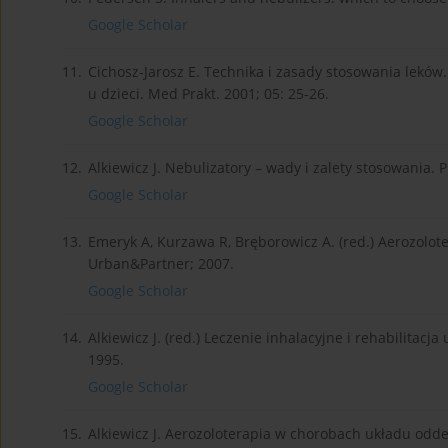
Google Scholar
11.
Cichosz-Jarosz E. Technika i zasady stosowania lekó
u dzieci. Med Prakt. 2001; 05: 25-26.
Google Scholar
12.
Alkiewicz J. Nebulizatory – wady i zalety stosowania. P
Google Scholar
13.
Emeryk A, Kurzawa R, Bręborowicz A. (red.) Aerozolo
Urban&Partner; 2007.
Google Scholar
14.
Alkiewicz J. (red.) Leczenie inhalacyjne i rehabilita
1995.
Google Scholar
15.
Alkiewicz J. Aerozoloterapia w chorobach układu odde