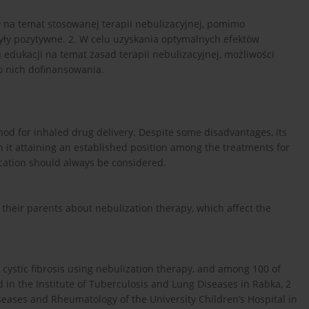
w na temat stosowanej terapii nebulizacyjnej, pomimo
yły pozytywne. 2. W celu uzyskania optymalnych efektów
 edukacji na temat zasad terapii nebulizacyjnej, możliwości
o nich dofinansowania.
hod for inhaled drug delivery. Despite some disadvantages, its
in it attaining an established position among the treatments for
lication should always be considered.
d their parents about nebulization therapy, which affect the
cystic fibrosis using nebulization therapy, and among 100 of
d in the Institute of Tuberculosis and Lung Diseases in Rabka, 2
eases and Rheumatology of the University Children’s Hospital in