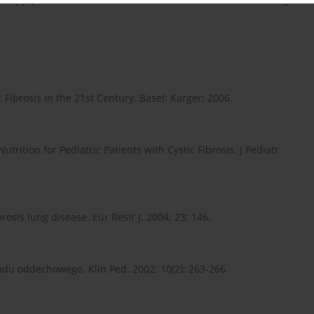
c Fibrosis in the 21st Century. Basel: Karger; 2006.
trition for Pediatric Patients with Cystic Fibrosis. J Pediatr
osis lung disease. Eur Resir J. 2004; 23: 146.
adu oddechowego. Klin Ped. 2002; 10(2): 263-266.