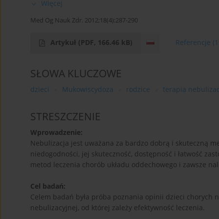
Więcej
Med Og Nauk Zdr. 2012;18(4):287-290
Artykuł
(PDF, 166.46 kB)
Referencje
(1
SŁOWA KLUCZOWE
dzieci
Mukowiscydoza
rodzice
terapia nebuliza
STRESZCZENIE
Wprowadzenie:
Nebulizacja jest uważana za bardzo dobrą i skuteczną
niedogodności, jej skuteczność, dostępność i łatwość z
metod leczenia chorób układu oddechowego i zawsze nale
Cel badań:
Celem badań była próba poznania opinii dzieci chorych 
nebulizacyjnej, od której zależy efektywność leczenia.