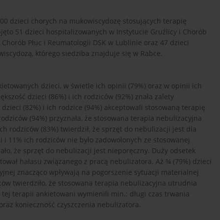
0 dzieci chorych na mukowiscydozę stosujących terapię
ęto 51 dzieci hospitalizowanych w Instytucie Gruźlicy i Chorób
 Chorób Płuc i Reumatologii DSK w Lublinie oraz 47 dzieci
iscydozą, którego siedziba znajduje się w Rabce.
towanych dzieci, w świetle ich opinii (79%) oraz w opinii ich
kszość dzieci (86%) i ich rodziców (92%) znała zalety
 dzieci (82%) i ich rodzice (94%) akceptowali stosowaną terapię
rodziców (94%) przyznała, że stosowana terapia nebulizacyjna
h rodziców (83%) twierdził, że sprzęt do nebulizacji jest dla
i i 11% ich rodziców nie było zadowolonych ze stosowanej
ało, że sprzęt do nebulizacji jest nieporęczny. Duży odsetek
ptował hałasu związanego z pracą nebulizatora. Aż ¾ (79%) dzieci
acyjnej znacząco wpływają na pogorszenie sytuacji materialnej
iców twierdziło, że stosowana terapia nebulizacyjna utrudnia
j terapii ankietowani wymienili min.: długi czas trwania
oraz konieczność czyszczenia nebulizatora.