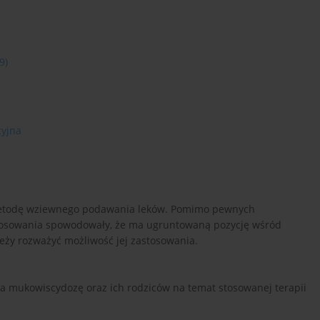
9)
cyjna
 metodę wziewnego podawania leków. Pomimo pewnych
astosowania spowodowały, że ma ugruntowaną pozycję wśród
ży rozważyć możliwość jej zastosowania.
na mukowiscydozę oraz ich rodziców na temat stosowanej terapii