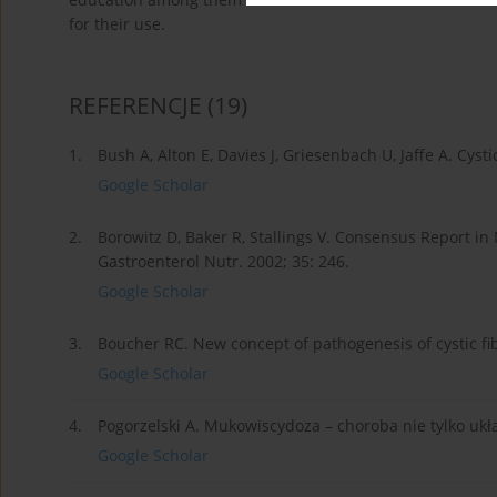
for their use.
REFERENCJE
(19)
1.
Bush A, Alton E, Davies J, Griesenbach U, Jaffe A. Cysti
Google Scholar
2.
Borowitz D, Baker R, Stallings V. Consensus Report in Nu
Gastroenterol Nutr. 2002; 35: 246.
Google Scholar
3.
Boucher RC. New concept of pathogenesis of cystic fibr
Google Scholar
4.
Pogorzelski A. Mukowiscydoza – choroba nie tylko ukł
Google Scholar