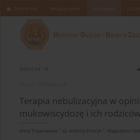
Online first
Bieżący numer
Archiwum
O cza
4/2012 vol. 18
PRACA ORYGINALNA
Terapia nebulizacyjna w opini
mukowiscydozę i ich rodzicó
1
1
Alina Trojanowska
,
Andrzej Emeryk
,
Magdalena Dyr