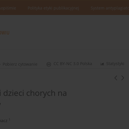
sopiśmie
Polityka etyki publikacyjnej
System antyplagiat
CC BY-NC 3.0 Polska
Statystyki
Pobierz cytowanie
i dzieci chorych na
w
1
kacz