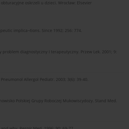
 obturacyjne oskrzeli u dzieci. Wrocław: Elsevier
apeutic implica¬tions. Since 1992; 256: 774.
 problem diagnostyczny I terapeutyczny. Przew Lek. 2001; 9:
Pneumonol Allergol Pediatr. 2003; 3(6): 39-40.
nowisko Polskiej Grupy Roboczej Mukowiscydozy. Stand Med.
 and why. Respir Med. 1996; 90: 69-77.