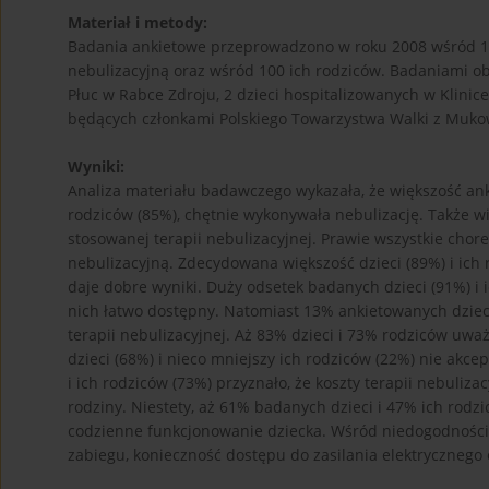
Materiał i metody:
Badania ankietowe przeprowadzono w roku 2008 wśród 10
nebulizacyjną oraz wśród 100 ich rodziców. Badaniami obj
Płuc w Rabce Zdroju, 2 dzieci hospitalizowanych w Klinice
będących członkami Polskiego Towarzystwa Walki z Mukow
Wyniki:
Analiza materiału badawczego wykazała, że większość ankie
rodziców (85%), chętnie wykonywała nebulizację. Także wię
stosowanej terapii nebulizacyjnej. Prawie wszystkie chore
nebulizacyjną. Zdecydowana większość dzieci (89%) i ich 
daje dobre wyniki. Duży odsetek badanych dzieci (91%) i ic
nich łatwo dostępny. Natomiast 13% ankietowanych dziec
terapii nebulizacyjnej. Aż 83% dzieci i 73% rodziców uważ
dzieci (68%) i nieco mniejszy ich rodziców (22%) nie akce
i ich rodziców (73%) przyznało, że koszty terapii nebuliz
rodziny. Niestety, aż 61% badanych dzieci i 47% ich rodz
codzienne funkcjonowanie dziecka. Wśród niedogodności te
zabiegu, konieczność dostępu do zasilania elektrycznego 