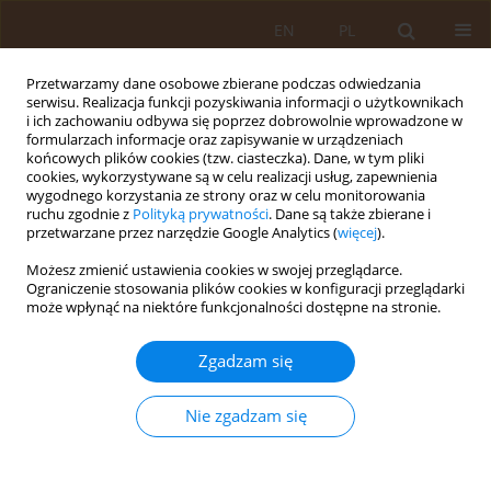
EN
PL
Przetwarzamy dane osobowe zbierane podczas odwiedzania
serwisu. Realizacja funkcji pozyskiwania informacji o użytkownikach
i ich zachowaniu odbywa się poprzez dobrowolnie wprowadzone w
formularzach informacje oraz zapisywanie w urządzeniach
końcowych plików cookies (tzw. ciasteczka). Dane, w tym pliki
cookies, wykorzystywane są w celu realizacji usług, zapewnienia
wygodnego korzystania ze strony oraz w celu monitorowania
ruchu zgodnie z
Polityką prywatności
. Dane są także zbierane i
przetwarzane przez narzędzie Google Analytics (
więcej
).
Autor
Andrzej Dybała
Możesz zmienić ustawienia cookies w swojej przeglądarce.
Ograniczenie stosowania plików cookies w konfiguracji przeglądarki
PRACA PRZEGLĄDOWA
może wpłynąć na niektóre funkcjonalności dostępne na stronie.
Zasady kwalifikacji chorych do zabiegów
operacyjnych z zakresu chirurgii naczyniowej
Zgadzam się
Wojciech Myśliński
,
Andrzej Dybała
,
Anna Celińska
,
Wojciech Barud
,
Grzegorz Borek
,
Jerzy Mosiewicz
Nie zgadzam się
Med Og Nauk Zdr. 2012;18(1):49-53
Statystyki