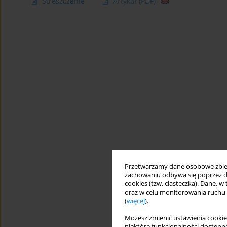
Streszczenie
Artykuł
(PDF)
Przetwarzamy dane osobowe zbiera
zachowaniu odbywa się poprzez d
cookies (tzw. ciasteczka). Dane, w
oraz w celu monitorowania ruchu
(
więcej
).
Możesz zmienić ustawienia cookie
niektóre funkcjonalności dostępne