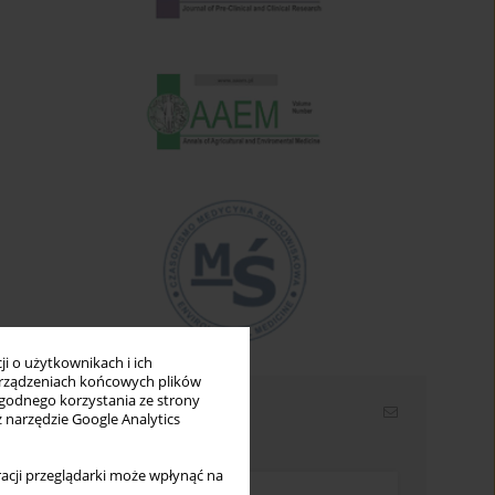
i o użytkownikach i ich
rządzeniach końcowych plików
wygodnego korzystania ze strony
Newsletter
z narzędzie Google Analytics
Wpisz swój adres email
acji przeglądarki może wpłynąć na