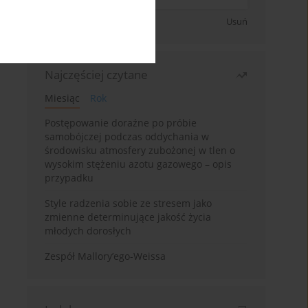
Zapisz się
Usuń
Najczęściej czytane
Miesiąc
Rok
Postępowanie doraźne po próbie
samobójczej podczas oddychania w
środowisku atmosfery zubożonej w tlen o
wysokim stężeniu azotu gazowego – opis
przypadku
Style radzenia sobie ze stresem jako
zmienne determinujące jakość życia
młodych dorosłych
Zespół Mallory’ego-Weissa