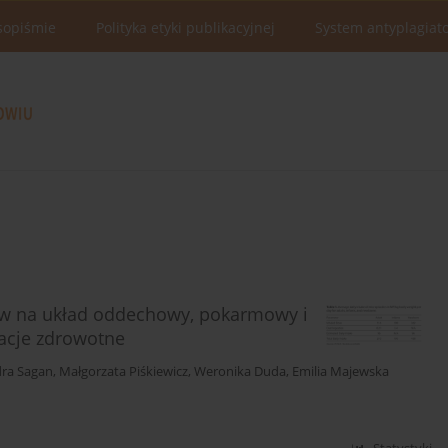
sopiśmie
Polityka etyki publikacyjnej
System antyplagiat
w na układ oddechowy, pokarmowy i
acje zdrowotne
dra Sagan
,
Małgorzata Piśkiewicz
,
Weronika Duda
,
Emilia Majewska