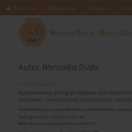
Online first
Bieżący numer
Archiwum
O cza
Autor
Weronika Duda
PRACA PRZEGLĄDOWA
Kompleksowy przegląd wpływu mikroplastikó
moczowy – mechanizmy toksyczności i implik
Monika Domagała
,
Joanna Wiewióra
,
Izabela Domańska
,
Aleksan
Med Og Nauk Zdr. 2025;31(3):149-155
DOI
:
https://doi.org/10.26444/monz/208119