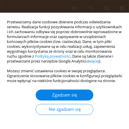
EN
PL
Przetwarzamy dane osobowe zbierane podczas odwiedzania
serwisu. Realizacja funkcji pozyskiwania informacji o użytkownikach
i ich zachowaniu odbywa się poprzez dobrowolnie wprowadzone w
formularzach informacje oraz zapisywanie w urządzeniach
końcowych plików cookies (tzw. ciasteczka). Dane, w tym pliki
cookies, wykorzystywane są w celu realizacji usług, zapewnienia
wygodnego korzystania ze strony oraz w celu monitorowania
ruchu zgodnie z
Polityką prywatności
. Dane są także zbierane i
przetwarzane przez narzędzie Google Analytics (
więcej
).
Autor
Dominik Ja klik
Możesz zmienić ustawienia cookies w swojej przeglądarce.
Ograniczenie stosowania plików cookies w konfiguracji przeglądarki
może wpłynąć na niektóre funkcjonalności dostępne na stronie.
OPIS PRZYPADKU
Kryptokokowe zapalenie opon
Zgadzam się
mózgowo-rdzeniowych u pacjentki z
SLE jako powikłanie przewlekłej steroidoterapii
Nie zgadzam się
Natalia Guzik
,
Dominika Cholewa
,
Dominik Ja klik
,
Bogdan Kolarz
Med Og Nauk Zdr. 2026;32(2):171-176
DOI
:
https://doi.org/10.26444/monz/219962