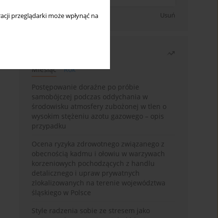
Zapisz się
Usuń
acji przeglądarki może wpłynąć na
Najczęściej czytane
Miesiąc
Rok
Postępowanie doraźne po próbie
samobójczej podczas oddychania w
środowisku atmosfery zubożonej w tlen o
wysokim stężeniu azotu gazowego – opis
przypadku
Ocena ryzyka zdrowotnego związanego z
obecnością kadmu i ołowiu w warzywach
korzeniowych pochodzących z handlu
detalicznego i upraw prywatnych
zlokalizowanych na terenie województwa
śląskiego w Polsce
Style radzenia sobie ze stresem jako