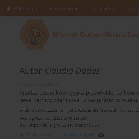
Online first
Bieżący numer
Archiwum
O cza
Autor
Klaudia Dadas
PRACA ORYGINALNA
Analiza czynników ryzyka przewlekłej całkowite
lewej tętnicy wieńcowej u pacjentów w wieku
Jakub Kuciński
,
Zuzanna Fryska
,
Aleksandra Krawczuk
,
Tomasz Ko
Med Og Nauk Zdr. 2023;29(4):283-289
DOI
:
https://doi.org/10.26444/monz/168575
Streszczenie
Artykuł
(PDF)