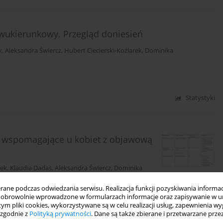
wukierunkowy. Przegląd doniesień
k
,
Aleksandra Świercz
,
Hubert Ciecierski-Koźlarek
,
Dominika
Statystyki
nie wspomagające u kobiet z objawową
rek
,
Klaudia Dadas
,
Aleksandra Świercz
,
Dominika
ne podczas odwiedzania serwisu. Realizacja funkcji pozyskiwania informacj
obrowolnie wprowadzone w formularzach informacje oraz zapisywanie w u
 tym pliki cookies, wykorzystywane są w celu realizacji usług, zapewnienia 
 zgodnie z
Polityką prywatności
. Dane są także zbierane i przetwarzane prze
Statystyki