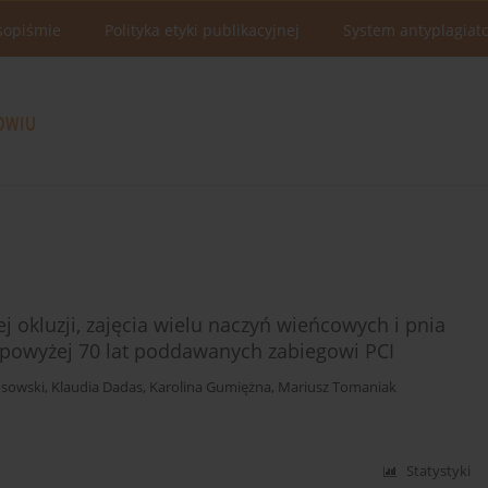
sopiśmie
Polityka etyki publikacyjnej
System antyplagiat
j okluzji, zajęcia wielu naczyń wieńcowych i pnia
 powyżej 70 lat poddawanych zabiegowi PCI
sowski
,
Klaudia Dadas
,
Karolina Gumiężna
,
Mariusz Tomaniak
Statystyki