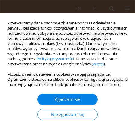
EN
PL
Przetwarzamy dane osobowe zbierane podczas odwiedzania
serwisu. Realizacja funkcji pozyskiwania informacji o użytkownikach
i ich zachowaniu odbywa się poprzez dobrowolnie wprowadzone w
formularzach informacje oraz zapisywanie w urządzeniach
końcowych plików cookies (tzw. ciasteczka). Dane, w tym pliki
cookies, wykorzystywane są w celu realizacji usług, zapewnienia
wygodnego korzystania ze strony oraz w celu monitorowania
ruchu zgodnie z
Polityką prywatności
. Dane są także zbierane i
przetwarzane przez narzędzie Google Analytics (
więcej
).
Autor
Iwona Chmiel-Perzyńska
Możesz zmienić ustawienia cookies w swojej przeglądarce.
Ograniczenie stosowania plików cookies w konfiguracji przeglądarki
PRACA ORYGINALNA
może wpłynąć na niektóre funkcjonalności dostępne na stronie.
Ocena satysfakcji pacjentów z usług
świadczonych przez zakłady podstawowej opieki
Zgadzam się
zdrowotnej małych miast oraz wsi Polski
południowo-wschodniej
Nie zgadzam się
Marek Derkacz
,
Iwona Chmiel-Perzyńska
,
Agnieszka Kowal
,
Ewelina
Grywalska
,
Magdalena Michałojć-Derkacz
,
Beata Pawłowska
Med Og. 2010;16(4):463-473