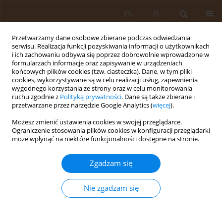
EN
PL
Przetwarzamy dane osobowe zbierane podczas odwiedzania
serwisu. Realizacja funkcji pozyskiwania informacji o użytkownikach
i ich zachowaniu odbywa się poprzez dobrowolnie wprowadzone w
formularzach informacje oraz zapisywanie w urządzeniach
końcowych plików cookies (tzw. ciasteczka). Dane, w tym pliki
cookies, wykorzystywane są w celu realizacji usług, zapewnienia
wygodnego korzystania ze strony oraz w celu monitorowania
ruchu zgodnie z
Polityką prywatności
. Dane są także zbierane i
przetwarzane przez narzędzie Google Analytics (
więcej
).
Autor
Ewa Chemperek
Możesz zmienić ustawienia cookies w swojej przeglądarce.
Ograniczenie stosowania plików cookies w konfiguracji przeglądarki
PRACA ORYGINALNA
może wpłynąć na niektóre funkcjonalności dostępne na stronie.
Strategie życiowe studentów kierunku
ratownictwo medyczne
Zgadzam się
Grzegorz Nowicki
,
Patryk Rzońca
,
Mariusz Goniewicz
,
Ewa Chemperek
,
Katarzyna Naylor
,
Jadwiga Woźniak
,
Grzegorz Witkowski
,
Maja
Nie zgadzam się
Chrzanowska-Wąsik
Med Og Nauk Zdr. 2014;20(1):51-56
Statystyki