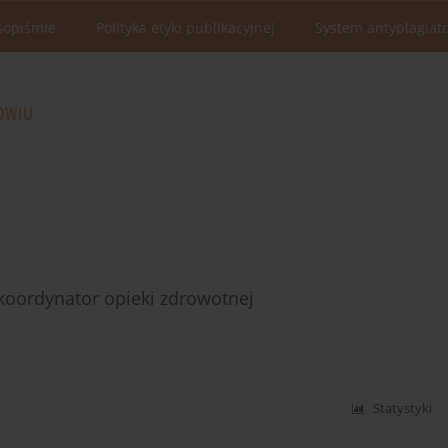
sopiśmie
Polityka etyki publikacyjnej
System antyplagiat
koordynator opieki zdrowotnej
Statystyki