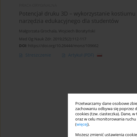
PRACA ORYGINALNA
Potencjał druku 3D – wykorzystanie kostiumu 
narzędzia edukacyjnego dla studentów
Małgorzata Grochala
,
Wojciech Boratyński
Med Og Nauk Zdr. 2019;25(2):112-117
DOI
:
https://doi.org/10.26444/monz/109662
Streszczenie
Artykuł
(PDF)
Przetwarzamy dane osobowe zbiera
zachowaniu odbywa się poprzez d
cookies (tzw. ciasteczka). Dane, w
oraz w celu monitorowania ruchu
(
więcej
).
Możesz zmienić ustawienia cookie