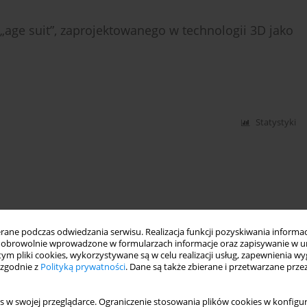
„age suit”, zaprojektowanego w technologii 3D jako
Statystyki
ne podczas odwiedzania serwisu. Realizacja funkcji pozyskiwania informacj
obrowolnie wprowadzone w formularzach informacje oraz zapisywanie w u
 tym pliki cookies, wykorzystywane są w celu realizacji usług, zapewnienia 
 zgodnie z
Polityką prywatności
. Dane są także zbierane i przetwarzane prze
s w swojej przeglądarce. Ograniczenie stosowania plików cookies w konfigur