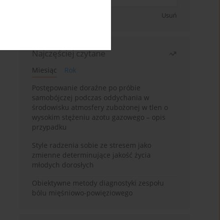
Zapisz się
Usuń
Najczęściej czytane
Miesiąc
Rok
Postępowanie doraźne po próbie
samobójczej podczas oddychania w
środowisku atmosfery zubożonej w tlen o
wysokim stężeniu azotu gazowego – opis
przypadku
Style radzenia sobie ze stresem jako
zmienne determinujące jakość życia
młodych dorosłych
Obiektywne metody diagnostyki zespołu
bólu mięśniowo-powięziowego