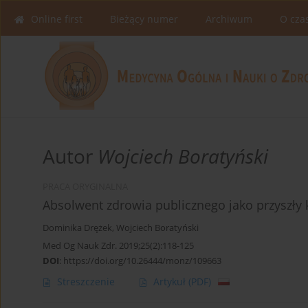
Online first
Bieżący numer
Archiwum
O cza
Autor
Wojciech Boratyński
PRACA ORYGINALNA
Absolwent zdrowia publicznego jako przyszły 
Dominika Drężek
,
Wojciech Boratyński
Med Og Nauk Zdr. 2019;25(2):118-125
DOI
:
https://doi.org/10.26444/monz/109663
Streszczenie
Artykuł
(PDF)