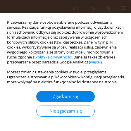
EN
PL
Przetwarzamy dane osobowe zbierane podczas odwiedzania
serwisu. Realizacja funkcji pozyskiwania informacji o użytkownikach
i ich zachowaniu odbywa się poprzez dobrowolnie wprowadzone w
formularzach informacje oraz zapisywanie w urządzeniach
końcowych plików cookies (tzw. ciasteczka). Dane, w tym pliki
cookies, wykorzystywane są w celu realizacji usług, zapewnienia
wygodnego korzystania ze strony oraz w celu monitorowania
ruchu zgodnie z
Polityką prywatności
. Dane są także zbierane i
przetwarzane przez narzędzie Google Analytics (
więcej
).
Autor
Agnieszka Bielaszka
Możesz zmienić ustawienia cookies w swojej przeglądarce.
Ograniczenie stosowania plików cookies w konfiguracji przeglądarki
PRACA ORYGINALNA
może wpłynąć na niektóre funkcjonalności dostępne na stronie.
Etykiety produktów spożywczych-
znajomość zasad znakowania
Zgadzam się
żywności wśród osób dorosłych
Nie zgadzam się
Agnieszka Bielaszka
,
Agata Kiciak
,
Monika Chrzanowska
,
Natalia
Katarzyna Kuczka
,
Wiktoria Staśkiewicz-Bartecka
,
Marek Kardas
Med Og Nauk Zdr. 2025;31(2):132-138
DOI
:
https://doi.org/10.26444/monz/206082