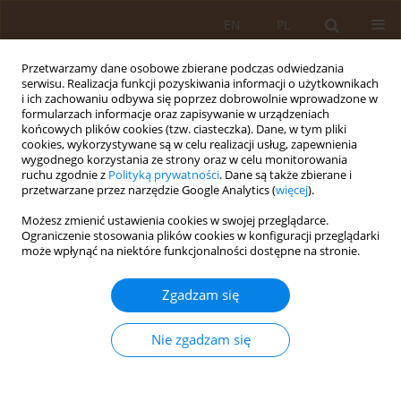
EN
PL
Przetwarzamy dane osobowe zbierane podczas odwiedzania
serwisu. Realizacja funkcji pozyskiwania informacji o użytkownikach
i ich zachowaniu odbywa się poprzez dobrowolnie wprowadzone w
formularzach informacje oraz zapisywanie w urządzeniach
końcowych plików cookies (tzw. ciasteczka). Dane, w tym pliki
cookies, wykorzystywane są w celu realizacji usług, zapewnienia
wygodnego korzystania ze strony oraz w celu monitorowania
ruchu zgodnie z
Polityką prywatności
. Dane są także zbierane i
przetwarzane przez narzędzie Google Analytics (
więcej
).
Autor
Jerzy Baraniak
Możesz zmienić ustawienia cookies w swojej przeglądarce.
Ograniczenie stosowania plików cookies w konfiguracji przeglądarki
OPIS PRZYPADKU
może wpłynąć na niektóre funkcjonalności dostępne na stronie.
Badanie ultrasonograficzne jamy brzusznej w
diagnostyce guzów jelita grubego – opis
Zgadzam się
przypadku
Nie zgadzam się
Andrzej Prystupa
,
Bogusław Makaruk
,
Sylwia Milaniuk
,
Jerzy Baraniak
,
Ewa Kurys-Denis
,
Tzu-Yi Chan
,
Tomasz Prystupa
,
Witold Krupski
,
Jerzy
Mosiewicz
Med Og Nauk Zdr. 2014;20(4):430-432