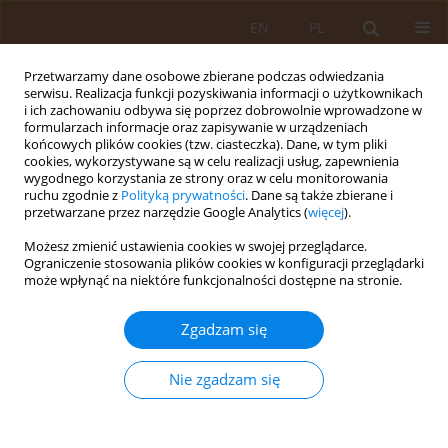
EN
PL
Przetwarzamy dane osobowe zbierane podczas odwiedzania
serwisu. Realizacja funkcji pozyskiwania informacji o użytkownikach
i ich zachowaniu odbywa się poprzez dobrowolnie wprowadzone w
formularzach informacje oraz zapisywanie w urządzeniach
końcowych plików cookies (tzw. ciasteczka). Dane, w tym pliki
cookies, wykorzystywane są w celu realizacji usług, zapewnienia
wygodnego korzystania ze strony oraz w celu monitorowania
ruchu zgodnie z
Polityką prywatności
. Dane są także zbierane i
przetwarzane przez narzędzie Google Analytics (
więcej
).
Autor
Mariola Banaszkiewicz
Możesz zmienić ustawienia cookies w swojej przeglądarce.
Ograniczenie stosowania plików cookies w konfiguracji przeglądarki
PRACA PRZEGLĄDOWA
może wpłynąć na niektóre funkcjonalności dostępne na stronie.
Zachowania zdrowotne i miejsce zdrowia w
hierarchii wartości młodzieży
Zgadzam się
Sebastian Wagner
,
Mariola Banaszkiewicz
,
Anna Andruszkiewicz
,
Agnieszka Strahl
,
Adrian Miler
,
Alodna Kubica
Nie zgadzam się
Med Og Nauk Zdr. 2015;21(3):278-281
DOI
:
https://doi.org/10.5604/20834543.1165353
Statystyki